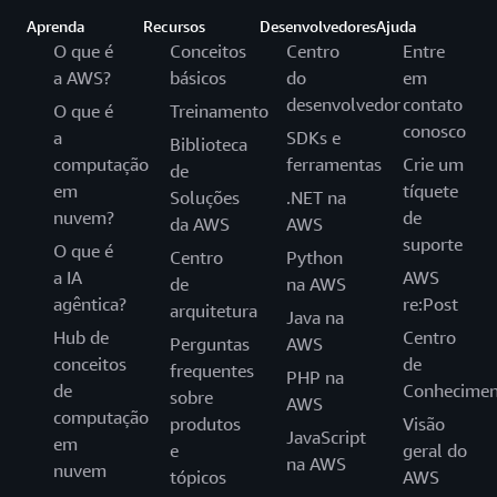
Aprenda
Recursos
Desenvolvedores
Ajuda
O que é
Conceitos
Centro
Entre
a AWS?
básicos
do
em
desenvolvedor
contato
O que é
Treinamento
conosco
a
SDKs e
Biblioteca
computação
ferramentas
Crie um
de
em
tíquete
Soluções
.NET na
nuvem?
de
da AWS
AWS
suporte
O que é
Centro
Python
a IA
AWS
de
na AWS
agêntica?
re:Post
arquitetura
Java na
Hub de
Centro
Perguntas
AWS
conceitos
de
frequentes
PHP na
de
Conhecimen
sobre
AWS
computação
produtos
Visão
JavaScript
em
e
geral do
na AWS
nuvem
tópicos
AWS