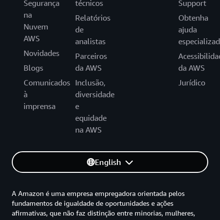
Segurança
técnicos
Support
na
Relatórios
Obtenha
Nuvem
de
ajuda
AWS
analistas
especializa
Novidades
Parceiros
Acessibilida
Blogs
da AWS
da AWS
Comunicados
Inclusão,
Jurídico
à
diversidade
imprensa
e
equidade
na AWS
English
A Amazon é uma empresa empregadora orientada pelos
fundamentos de igualdade de oportunidades e ações
afirmativas, que não faz distinção entre minorias, mulheres,