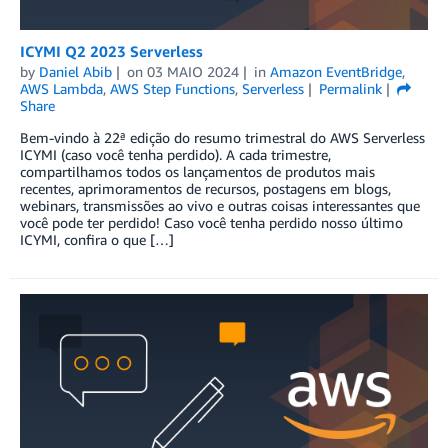
ICYMI Q2 2023 Serverless
by
Daniel Abib
on
03 MAIO 2024
in
Amazon EventBridge
,
AWS Lambda
,
AWS Step Functions
,
Serverless
Permalink
Share
Bem-vindo à 22ª edição do resumo trimestral do AWS Serverless
ICYMI (caso você tenha perdido). A cada trimestre,
compartilhamos todos os lançamentos de produtos mais
recentes, aprimoramentos de recursos, postagens em blogs,
webinars, transmissões ao vivo e outras coisas interessantes que
você pode ter perdido! Caso você tenha perdido nosso último
ICYMI, confira o que […]