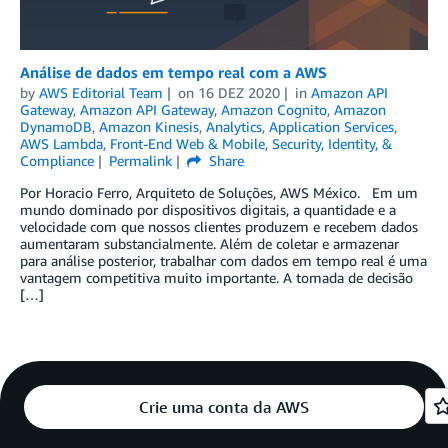
Análise de dados em tempo real com a AWS
by
AWS Editorial Team
on
16 DEZ 2020
in
Amazon API
Gateway
,
Amazon API Gateway
,
Amazon Cognito
,
Amazon
DynamoDB
,
Amazon Kinesis
,
Analytics
,
Application Services
,
AWS Lambda
,
Front-End Web & Mobile
,
Security, Identity, &
Compliance
Permalink
Share
Por Horacio Ferro, Arquiteto de Soluções, AWS México. Em um
mundo dominado por dispositivos digitais, a quantidade e a
velocidade com que nossos clientes produzem e recebem dados
aumentaram substancialmente. Além de coletar e armazenar
para análise posterior, trabalhar com dados em tempo real é uma
vantagem competitiva muito importante. A tomada de decisão
[…]
Crie uma conta da AWS