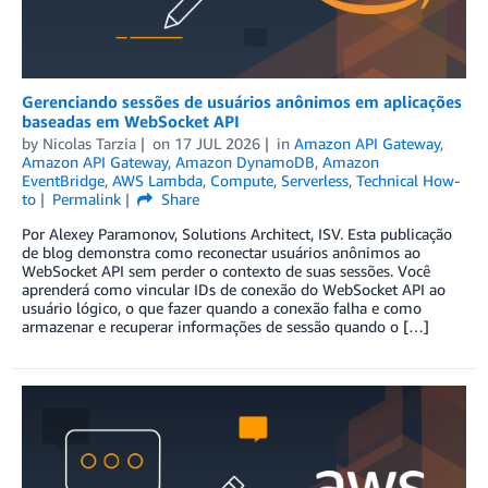
Gerenciando sessões de usuários anônimos em aplicações
baseadas em WebSocket API
by
Nicolas Tarzia
on
17 JUL 2026
in
Amazon API Gateway
,
Amazon API Gateway
,
Amazon DynamoDB
,
Amazon
EventBridge
,
AWS Lambda
,
Compute
,
Serverless
,
Technical How-
to
Permalink
Share
Por Alexey Paramonov, Solutions Architect, ISV. Esta publicação
de blog demonstra como reconectar usuários anônimos ao
WebSocket API sem perder o contexto de suas sessões. Você
aprenderá como vincular IDs de conexão do WebSocket API ao
usuário lógico, o que fazer quando a conexão falha e como
armazenar e recuperar informações de sessão quando o […]