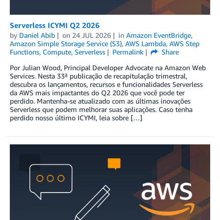
Serverless ICYMI Q2 2026
by
Daniel Abib
on
24 JUL 2026
in
Amazon EventBridge
,
Amazon Simple Storage Service (S3)
,
AWS Lambda
,
AWS Step
Functions
,
Compute
,
Serverless
Permalink
Share
Por Julian Wood, Principal Developer Advocate na Amazon Web
Services. Nesta 33ª publicação de recapitulação trimestral,
descubra os lançamentos, recursos e funcionalidades Serverless
da AWS mais impactantes do Q2 2026 que você pode ter
perdido. Mantenha-se atualizado com as últimas inovações
Serverless que podem melhorar suas aplicações. Caso tenha
perdido nosso último ICYMI, leia sobre […]