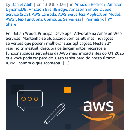
by
Daniel Abib
on
13 JUL 2026
in
Amazon Bedrock
,
Amazon
DynamoDB
,
Amazon EventBridge
,
Amazon Simple Queue
Service (SQS)
,
AWS Lambda
,
AWS Serverless Application Model
,
AWS Step Functions
,
Compute
,
Serverless
Permalink
Share
Por Julian Wood, Principal Developer Advocate na Amazon Web
Services. Mantenha-se atualizado com as últimas inovações
serverless que podem melhorar suas aplicações. Neste 32º
resumo trimestral, descubra os lançamentos, recursos e
funcionalidades serverless da AWS mais impactantes do Q1 2026
que você pode ter perdido. Caso tenha perdido nosso último
ICYMI, confira o que aconteceu […]