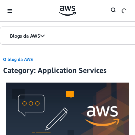
Skip to Main Content
Blogs da AWS
Página inicial
O blog da AWS
Category: Application Services
Edições