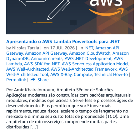
Apresentando o AWS Lambda Powertools para .NET
by
Nicolas Tarzia
on
17 JUL 2026
in
.NET
,
Amazon API
Gateway
,
Amazon API Gateway
,
Amazon CloudWatch
,
Amazon
DynamoDB
,
Announcements
,
AWS .NET Development
,
AWS
Lambda
,
AWS SDK for .NET
,
AWS Serverless Application Model
,
AWS Well-Architected
,
AWS Well-Architected Framework
,
AWS
Well-Architected Tool
,
AWS X-Ray
,
Compute
,
Technical How-to
Permalink
Share
Por Amir Khairalomoum, Arquiteto Sênior de Soluções.
Aplicações modernas são construídas com padrões arquiteturais
modulares, modelos operacionais Serverless e processos ágeis de
desenvolvimento. Elas permitem que você inove mais
rapidamente, reduza riscos, acelere o tempo de lançamento no
mercado e diminua seu custo total de propriedade (TCO). Uma
arquitetura de microsserviços compreende muitas partes
distribuídas […]