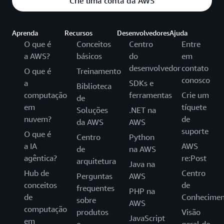
Crie uma conta da AWS
Aprenda
Recursos
Desenvolvedores
Ajuda
O que é
Conceitos
Centro
Entre
a AWS?
básicos
do
em
desenvolvedor
contato
O que é
Treinamento
conosco
a
SDKs e
Biblioteca
computação
ferramentas
Crie um
de
em
tíquete
Soluções
.NET na
nuvem?
de
da AWS
AWS
suporte
O que é
Centro
Python
a IA
AWS
de
na AWS
agêntica?
re:Post
arquitetura
Java na
Hub de
Centro
Perguntas
AWS
conceitos
de
frequentes
PHP na
de
Conhecimen
sobre
AWS
computação
produtos
Visão
JavaScript
em