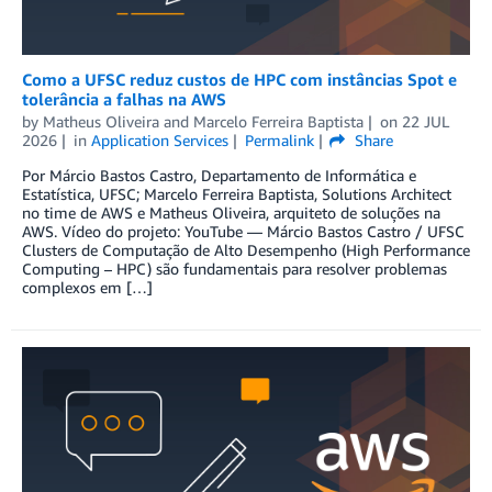
Como a UFSC reduz custos de HPC com instâncias Spot e
tolerância a falhas na AWS
by
Matheus Oliveira
and
Marcelo Ferreira Baptista
on
22 JUL
2026
in
Application Services
Permalink
Share
Por Márcio Bastos Castro, Departamento de Informática e
Estatística, UFSC; Marcelo Ferreira Baptista, Solutions Architect
no time de AWS e Matheus Oliveira, arquiteto de soluções na
AWS. Vídeo do projeto: YouTube — Márcio Bastos Castro / UFSC
Clusters de Computação de Alto Desempenho (High Performance
Computing – HPC) são fundamentais para resolver problemas
complexos em […]