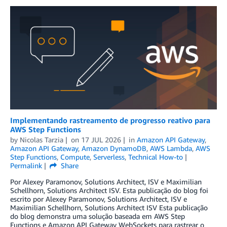
Implementando rastreamento de progresso reativo para
AWS Step Functions
by
Nicolas Tarzia
on
17 JUL 2026
in
Amazon API Gateway
,
Amazon API Gateway
,
Amazon DynamoDB
,
AWS Lambda
,
AWS
Step Functions
,
Compute
,
Serverless
,
Technical How-to
Permalink
Share
Por Alexey Paramonov, Solutions Architect, ISV e Maximilian
Schellhorn, Solutions Architect ISV. Esta publicação do blog foi
escrito por Alexey Paramonov, Solutions Architect, ISV e
Maximilian Schellhorn, Solutions Architect ISV Esta publicação
do blog demonstra uma solução baseada em AWS Step
Functions e Amazon API Gateway WebSockets para rastrear o