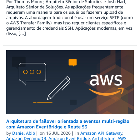
Por Thomas Moore, Arquiteto Sênior de Soluções e Josh Hart,
Arquiteto Sênior de Soluções. As aplicações frequentemente
requerem uma maneira para os usuários fazerem upload de
arquivos. A abordagem tradicional é usar um serviço SFTP (como
o AWS Transfer Family), mas isso requer clientes específicos e
gerenciamento de credenciais SSH. Aplicações modernas, em vez
disso, […]
Arquitetura de failover orientada a eventos multi-região
com Amazon EventBridge e Route 53
by
Daniel Abib
on
16 JUL 2026
in
Amazon API Gateway
,
Amazon DynamoDB
,
Amazon EventBridge
,
Architecture
,
AWS