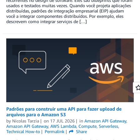
recorrentes no design de software. Eles são blueprints que foram
usados e testados muitas vezes. Quando você projeta aplicações
distribuídas, padrões de integração empresarial (EIP) ajudam
você a integrar componentes distribuídos. Por exemplo, eles
descrevem como integrar serviços de […]
Padrões para construir uma API para fazer upload de
arquivos para o Amazon S3
by
Nicolas Tarzia
on
17 JUL 2026
in
Amazon API Gateway
,
Amazon API Gateway
,
AWS Lambda
,
Compute
,
Serverless
,
Technical How-to
Permalink
Share