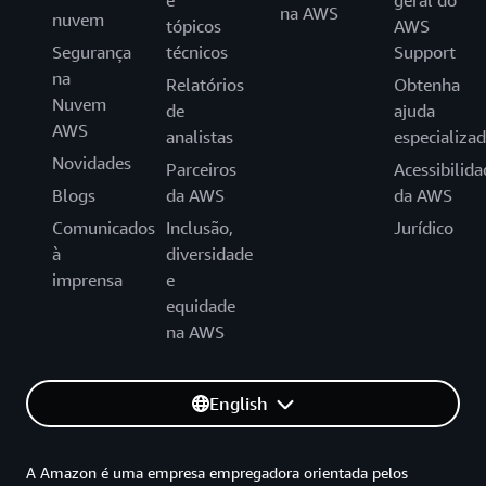
e
geral do
na AWS
nuvem
tópicos
AWS
Segurança
técnicos
Support
na
Relatórios
Obtenha
Nuvem
de
ajuda
AWS
analistas
especializa
Novidades
Parceiros
Acessibilida
Blogs
da AWS
da AWS
Comunicados
Inclusão,
Jurídico
à
diversidade
imprensa
e
equidade
na AWS
English
A Amazon é uma empresa empregadora orientada pelos