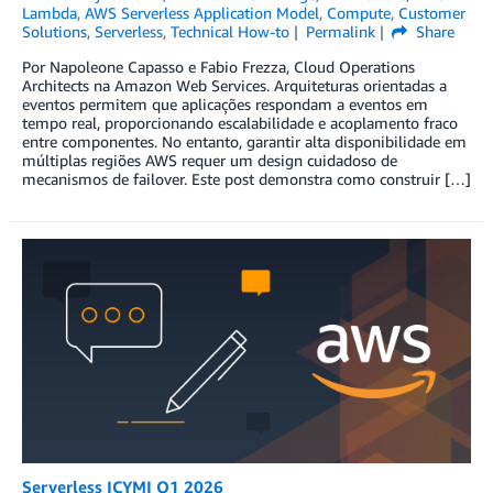
Lambda
,
AWS Serverless Application Model
,
Compute
,
Customer
Solutions
,
Serverless
,
Technical How-to
Permalink
Share
Por Napoleone Capasso e Fabio Frezza, Cloud Operations
Architects na Amazon Web Services. Arquiteturas orientadas a
eventos permitem que aplicações respondam a eventos em
tempo real, proporcionando escalabilidade e acoplamento fraco
entre componentes. No entanto, garantir alta disponibilidade em
múltiplas regiões AWS requer um design cuidadoso de
mecanismos de failover. Este post demonstra como construir […]
Serverless ICYMI Q1 2026