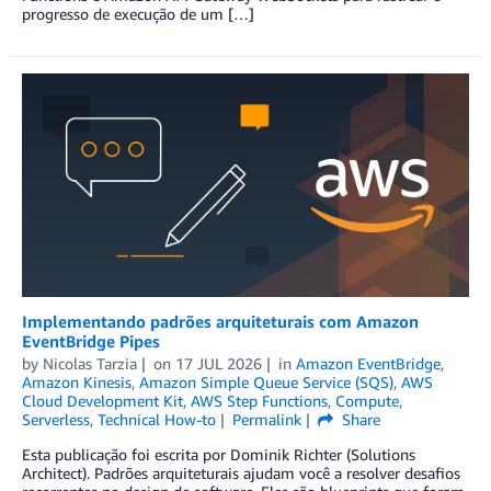
progresso de execução de um […]
Implementando padrões arquiteturais com Amazon
EventBridge Pipes
by
Nicolas Tarzia
on
17 JUL 2026
in
Amazon EventBridge
,
Amazon Kinesis
,
Amazon Simple Queue Service (SQS)
,
AWS
Cloud Development Kit
,
AWS Step Functions
,
Compute
,
Serverless
,
Technical How-to
Permalink
Share
Esta publicação foi escrita por Dominik Richter (Solutions
Architect). Padrões arquiteturais ajudam você a resolver desafios