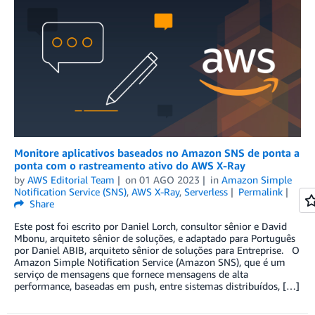
Monitore aplicativos baseados no Amazon SNS de ponta a
ponta com o rastreamento ativo do AWS X-Ray
by
AWS Editorial Team
on
01 AGO 2023
in
Amazon Simple
Notification Service (SNS)
,
AWS X-Ray
,
Serverless
Permalink
Share
Este post foi escrito por Daniel Lorch, consultor sênior e David
Mbonu, arquiteto sênior de soluções, e adaptado para Português
por Daniel ABIB, arquiteto sênior de soluções para Entreprise. O
Amazon Simple Notification Service (Amazon SNS), que é um
serviço de mensagens que fornece mensagens de alta
performance, baseadas em push, entre sistemas distribuídos, […]