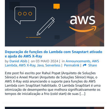
Depuração de funções do Lambda com Snapstart ativado
e ajuda do AWS X-Ray
by
Daniel Abib
on
03 MAIO 2024
in
Announcements
,
AWS
Lambda
,
AWS X-Ray
,
Java
,
Serverless
Permalink
Share
Este post foi escrito por Rahul Popat (Arquiteto de Soluções
Sênior) e Aneel Murari (Arquiteto de Soluções Sênior) Hoje, o
AWS X-Ray está anunciando o suporte para funções do AWS
Lambda com SnapStart habilitado. O Lambda SnapStart é uma
otimização de desempenho que melhora significativamente os
tempos de inicialização a frio (cold start) de suas […]