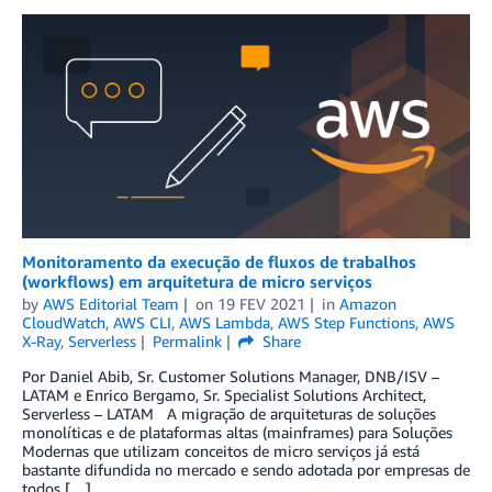
Monitoramento da execução de fluxos de trabalhos
(workflows) em arquitetura de micro serviços
by
AWS Editorial Team
on
19 FEV 2021
in
Amazon
CloudWatch
,
AWS CLI
,
AWS Lambda
,
AWS Step Functions
,
AWS
X-Ray
,
Serverless
Permalink
Share
Por Daniel Abib, Sr. Customer Solutions Manager, DNB/ISV –
LATAM e Enrico Bergamo, Sr. Specialist Solutions Architect,
Serverless – LATAM A migração de arquiteturas de soluções
monolíticas e de plataformas altas (mainframes) para Soluções
Modernas que utilizam conceitos de micro serviços já está
bastante difundida no mercado e sendo adotada por empresas de
todos […]