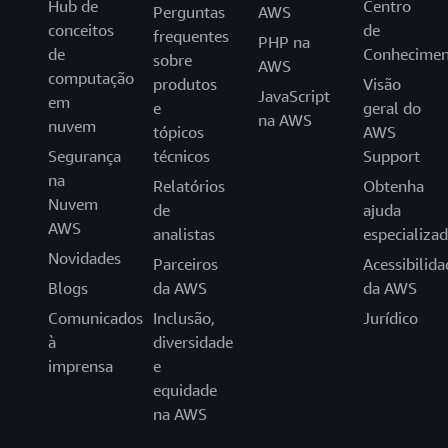
Hub de
Centro
Perguntas
AWS
conceitos
de
frequentes
PHP na
de
Conhecimen
sobre
AWS
computação
produtos
Visão
JavaScript
em
e
geral do
na AWS
nuvem
tópicos
AWS
Segurança
técnicos
Support
na
Relatórios
Obtenha
Nuvem
de
ajuda
AWS
analistas
especializa
Novidades
Parceiros
Acessibilida
Blogs
da AWS
da AWS
Comunicados
Inclusão,
Jurídico
à
diversidade
imprensa
e
equidade
na AWS