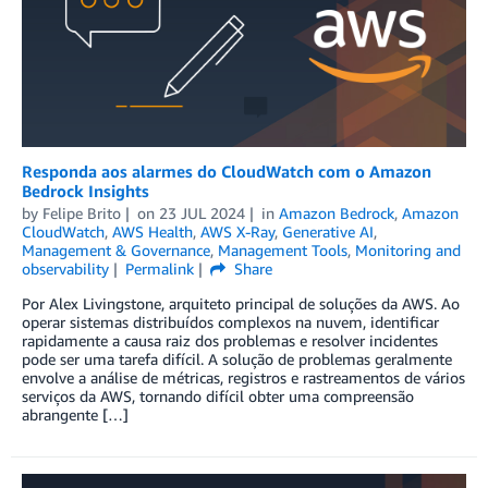
Responda aos alarmes do CloudWatch com o Amazon
Bedrock Insights
by
Felipe Brito
on
23 JUL 2024
in
Amazon Bedrock
,
Amazon
CloudWatch
,
AWS Health
,
AWS X-Ray
,
Generative AI
,
Management & Governance
,
Management Tools
,
Monitoring and
observability
Permalink
Share
Por Alex Livingstone, arquiteto principal de soluções da AWS. Ao
operar sistemas distribuídos complexos na nuvem, identificar
rapidamente a causa raiz dos problemas e resolver incidentes
pode ser uma tarefa difícil. A solução de problemas geralmente
envolve a análise de métricas, registros e rastreamentos de vários
serviços da AWS, tornando difícil obter uma compreensão
abrangente […]