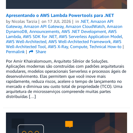
Apresentando o AWS Lambda Powertools para .NET
by
Nicolas Tarzia
on
17 JUL 2026
in
.NET
,
Amazon API
Gateway
,
Amazon API Gateway
,
Amazon CloudWatch
,
Amazon
DynamoDB
,
Announcements
,
AWS .NET Development
,
AWS
Lambda
,
AWS SDK for .NET
,
AWS Serverless Application Model
,
AWS Well-Architected
,
AWS Well-Architected Framework
,
AWS
Well-Architected Tool
,
AWS X-Ray
,
Compute
,
Technical How-to
Permalink
Share
Por Amir Khairalomoum, Arquiteto Sênior de Soluções.
Aplicações modernas são construídas com padrões arquiteturais
modulares, modelos operacionais Serverless e processos ágeis de
desenvolvimento. Elas permitem que você inove mais
rapidamente, reduza riscos, acelere o tempo de lançamento no
mercado e diminua seu custo total de propriedade (TCO). Uma
arquitetura de microsserviços compreende muitas partes
distribuídas […]