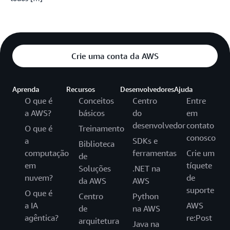
Crie uma conta da AWS
Aprenda
Recursos
Desenvolvedores
Ajuda
O que é
Conceitos
Centro
Entre
a AWS?
básicos
do
em
desenvolvedor
contato
O que é
Treinamento
conosco
a
SDKs e
Biblioteca
computação
ferramentas
Crie um
de
em
tíquete
Soluções
.NET na
nuvem?
de
da AWS
AWS
suporte
O que é
Centro
Python
a IA
AWS
de
na AWS
agêntica?
re:Post
arquitetura
Java na