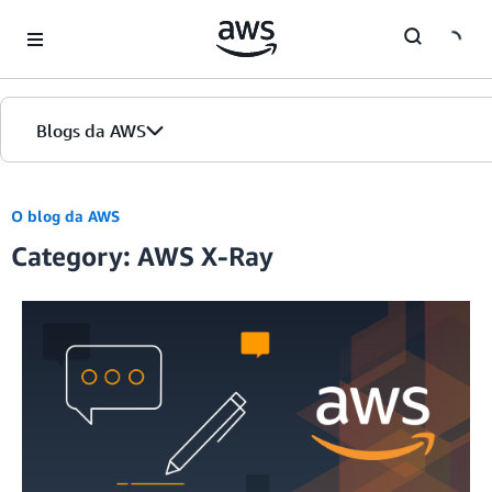
Skip to Main Content
Blogs da AWS
Página inicial
O blog da AWS
Category: AWS X-Ray
Edições