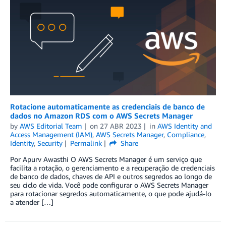
Rotacione automaticamente as credenciais de banco de
dados no Amazon RDS com o AWS Secrets Manager
by
AWS Editorial Team
on
27 ABR 2023
in
AWS Identity and
Access Management (IAM)
,
AWS Secrets Manager
,
Compliance
,
Identity
,
Security
Permalink
Share
Por Apurv Awasthi O AWS Secrets Manager é um serviço que
facilita a rotação, o gerenciamento e a recuperação de credenciais
de banco de dados, chaves de API e outros segredos ao longo de
seu ciclo de vida. Você pode configurar o AWS Secrets Manager
para rotacionar segredos automaticamente, o que pode ajudá-lo
a atender […]