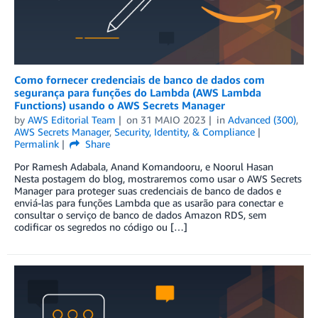
Como fornecer credenciais de banco de dados com
segurança para funções do Lambda (AWS Lambda
Functions) usando o AWS Secrets Manager
by
AWS Editorial Team
on
31 MAIO 2023
in
Advanced (300)
,
AWS Secrets Manager
,
Security, Identity, & Compliance
Permalink
Share
Por Ramesh Adabala, Anand Komandooru, e Noorul Hasan
Nesta postagem do blog, mostraremos como usar o AWS Secrets
Manager para proteger suas credenciais de banco de dados e
enviá-las para funções Lambda que as usarão para conectar e
consultar o serviço de banco de dados Amazon RDS, sem
codificar os segredos no código ou […]