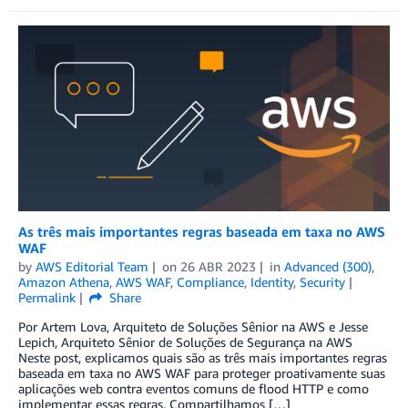
As três mais importantes regras baseada em taxa no AWS
WAF
by
AWS Editorial Team
on
26 ABR 2023
in
Advanced (300)
,
Amazon Athena
,
AWS WAF
,
Compliance
,
Identity
,
Security
Permalink
Share
Por Artem Lova, Arquiteto de Soluções Sênior na AWS e Jesse
Lepich, Arquiteto Sênior de Soluções de Segurança na AWS
Neste post, explicamos quais são as três mais importantes regras
baseada em taxa no AWS WAF para proteger proativamente suas
aplicações web contra eventos comuns de flood HTTP e como
implementar essas regras. Compartilhamos […]