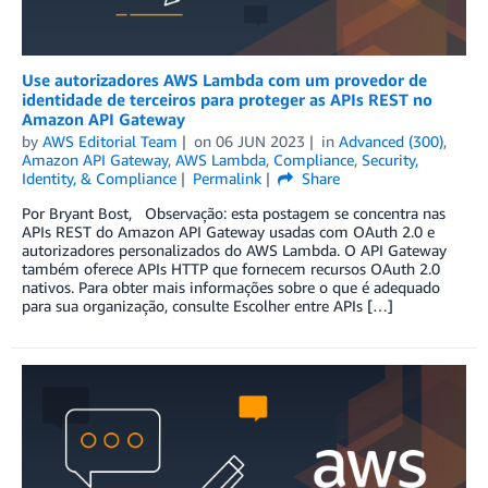
Use autorizadores AWS Lambda com um provedor de
identidade de terceiros para proteger as APIs REST no
Amazon API Gateway
by
AWS Editorial Team
on
06 JUN 2023
in
Advanced (300)
,
Amazon API Gateway
,
AWS Lambda
,
Compliance
,
Security,
Identity, & Compliance
Permalink
Share
Por Bryant Bost, Observação: esta postagem se concentra nas
APIs REST do Amazon API Gateway usadas com OAuth 2.0 e
autorizadores personalizados do AWS Lambda. O API Gateway
também oferece APIs HTTP que fornecem recursos OAuth 2.0
nativos. Para obter mais informações sobre o que é adequado
para sua organização, consulte Escolher entre APIs […]