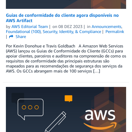
Guias de conformidade do cliente agora disponíveis no
AWS Artifact
by
AWS Editorial Team
on
08 DEZ 2023
in
Announcements
,
Foundational (100)
,
Security, Identity, & Compliance
Permalink
Share
Por Kevin Donohue e Travis Goldbach A Amazon Web Services
(AWS) lançou os Guias de Conformidade do Cliente (GCCs) para
apoiar clientes, parceiros e auditores na compreensão de como os
requisitos de conformidade das principais estruturas são
mapeados para as recomendações de segurança dos serviços da
AWS. Os GCCs abrangem mais de 100 serviços […]