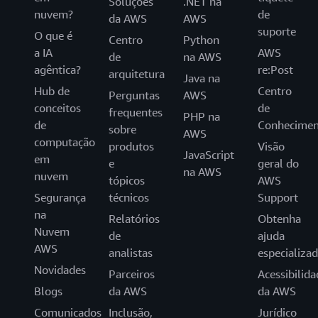
Soluções
.NET na
nuvem?
de
da AWS
AWS
suporte
O que é
Centro
Python
a IA
AWS
de
na AWS
agêntica?
re:Post
arquitetura
Java na
Hub de
Centro
Perguntas
AWS
conceitos
de
frequentes
PHP na
de
Conhecimen
sobre
AWS
computação
produtos
Visão
JavaScript
em
e
geral do
na AWS
nuvem
tópicos
AWS
Segurança
técnicos
Support
na
Relatórios
Obtenha
Nuvem
de
ajuda
AWS
analistas
especializa
Novidades
Parceiros
Acessibilida
Blogs
da AWS
da AWS
Comunicados
Inclusão,
Jurídico