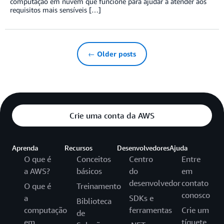
computação em nuvem que funcione para ajudar a atender aos
requisitos mais sensíveis […]
← Older posts
Crie uma conta da AWS
Aprenda
Recursos
Desenvolvedores
Ajuda
O que é
Conceitos
Centro
Entre
a AWS?
básicos
do
em
desenvolvedor
contato
O que é
Treinamento
conosco
a
SDKs e
Biblioteca
computação
ferramentas
Crie um
de
em
tíquete