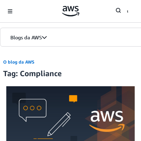
Skip to Main Content
Blogs da AWS
Página inicial
O blog da AWS
Tag: Compliance
Edições