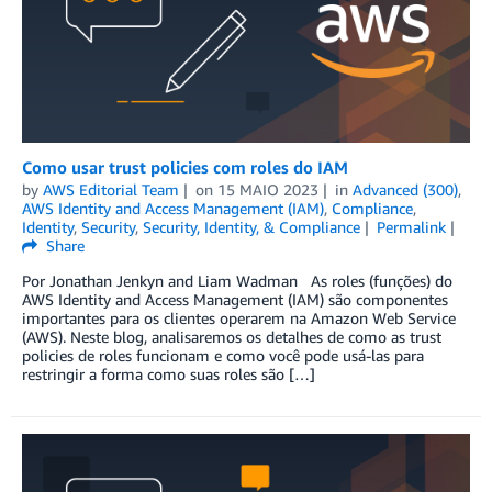
Como usar trust policies com roles do IAM
by
AWS Editorial Team
on
15 MAIO 2023
in
Advanced (300)
,
AWS Identity and Access Management (IAM)
,
Compliance
,
Identity
,
Security
,
Security, Identity, & Compliance
Permalink
Share
Por Jonathan Jenkyn and Liam Wadman As roles (funções) do
AWS Identity and Access Management (IAM) são componentes
importantes para os clientes operarem na Amazon Web Service
(AWS). Neste blog, analisaremos os detalhes de como as trust
policies de roles funcionam e como você pode usá-las para
restringir a forma como suas roles são […]