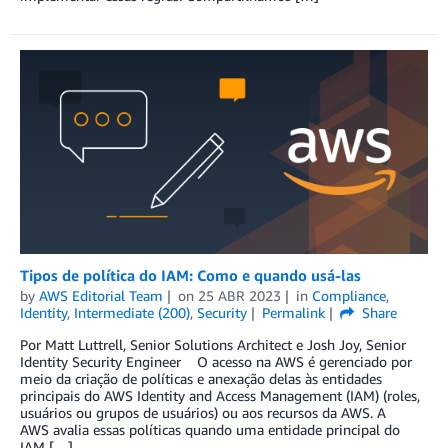
Tipos de política do IAM: Como e quando usá-las
by
AWS Editorial Team
on
25 ABR 2023
in
Compliance
,
Identity
,
Intermediate (200)
,
Security
Permalink
Share
Por Matt Luttrell, Senior Solutions Architect e Josh Joy, Senior
Identity Security Engineer O acesso na AWS é gerenciado por
meio da criação de políticas e anexação delas às entidades
principais do AWS Identity and Access Management (IAM) (roles,
usuários ou grupos de usuários) ou aos recursos da AWS. A
AWS avalia essas políticas quando uma entidade principal do
IAM […]