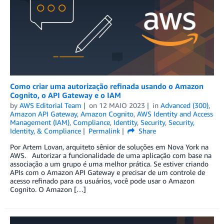
Como criar uma autorização refinada usando o Amazon
Cognito, o API Gateway e o IAM
by
AWS Editorial Team
on
12 MAIO 2023
in
Advanced (300)
,
Amazon API Gateway
,
Amazon Cognito
,
AWS Identity and Access
Management (IAM)
,
Compliance
,
Identity
,
Security
,
Security,
Identity, & Compliance
Permalink
Share
Por Artem Lovan, arquiteto sênior de soluções em Nova York na
AWS. Autorizar a funcionalidade de uma aplicação com base na
associação a um grupo é uma melhor prática. Se estiver criando
APIs com o Amazon API Gateway e precisar de um controle de
acesso refinado para os usuários, você pode usar o Amazon
Cognito. O Amazon […]