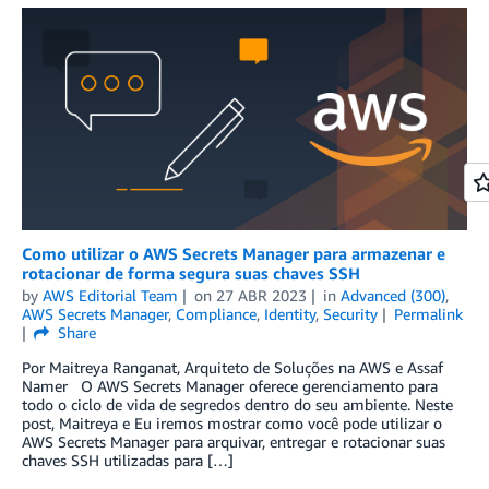
Como utilizar o AWS Secrets Manager para armazenar e
rotacionar de forma segura suas chaves SSH
by
AWS Editorial Team
on
27 ABR 2023
in
Advanced (300)
,
AWS Secrets Manager
,
Compliance
,
Identity
,
Security
Permalink
Share
Por Maitreya Ranganat, Arquiteto de Soluções na AWS e Assaf
Namer O AWS Secrets Manager oferece gerenciamento para
todo o ciclo de vida de segredos dentro do seu ambiente. Neste
post, Maitreya e Eu iremos mostrar como você pode utilizar o
AWS Secrets Manager para arquivar, entregar e rotacionar suas
chaves SSH utilizadas para […]