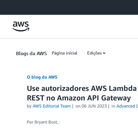
Skip to Main Content
Blogs da AWS
Página inicial
Edições
O blog da AWS
Use autorizadores AWS Lambda c
REST no Amazon API Gateway
by
AWS Editorial Team
on
06 JUN 2023
in
Advanced (
Por Bryant Bost,