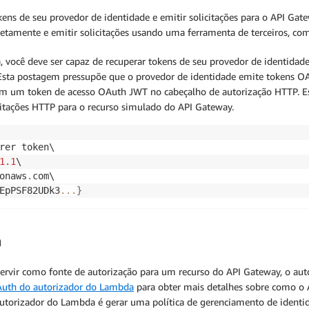
okens de seu provedor de identidade e emitir solicitações para o API Ga
diretamente e emitir solicitações usando uma ferramenta de terceiros, c
 você deve ser capaz de recuperar tokens de seu provedor de identidade
 Esta postagem pressupõe que o provedor de identidade emite tokens O
um token de acesso OAuth JWT no cabeçalho de autorização HTTP. Essa 
icitações HTTP para o recurso simulado do API Gateway.
1.1
onaws
.
EpPSF82UDk3
...
}
a
rvir como fonte de autorização para um recurso do API Gateway, o au
 Auth do autorizador do Lambda
para obter mais detalhes sobre como o 
autorizador do Lambda é gerar uma política de gerenciamento de identi