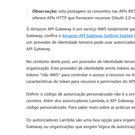
Observação:
esta postagem se concentra nas APIs R
oferece APIs HTTP que fornecem recursos OAuth 2.0 na
O Amazon API Gateway é um serviço AWS totalmente geren
Gateway, confira o
Amazon API Gateway Getting Started
p
um provedor de identidade terceiro pode usar autorizado
API Gateway.
No contexto deste post, um provedor de identidade tercei
organização. Este provedor de identidade emite tokens as
tokens “não AWS” para controlar o acesso a recursos no 
características do token para recursos e permissões do AP
Definir o código de autorização personalizado não é a ún
corretos. Além dos autorizadores Lambda, o API Gateway 
código personalizado. Para saber mais sobre as práticas 
Os autorizadores Lambda são uma boa opção para organiza
Gateway ou organizações que exigem lógica de autorizaçã