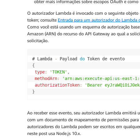
obter mais informações sobre escopos OAuth e como e
O autorizador Lambda é invocado com o seguinte objeto
token; consulte
Entrada para um autorizador do Lambda
Como você está usando um esquema de autorização basead
Amazon (ARN) do recurso do API Gateway ao qual a soli
solicitação.
# Lambda 
-
 Payload 
do
{
type
:
'TOKEN'
,
methodArn
:
'arn:aws:execute-api:us-east-1:
authorizationToken
:
'Bearer eyJraWQiOiJ0ek
}
Ao receber esse evento, seu autorizador Lambda emitirá u
com um documento de mapeamento de permissões para ger
autorizadores do Lambda podem ser escritos em qualque
neste post usa Node.js 10.x.