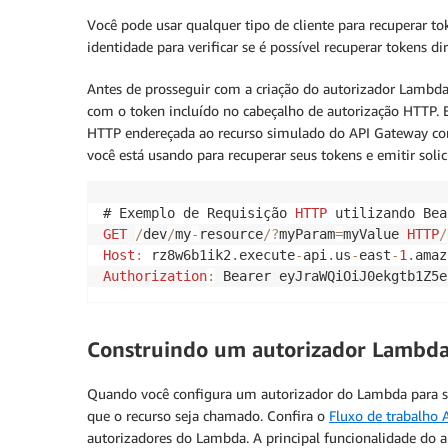
Você pode usar qualquer tipo de cliente para recuperar t
identidade para verificar se é possível recuperar tokens 
Antes de prosseguir com a criação do autorizador Lambda,
com o token incluído no cabeçalho de autorização HTTP.
HTTP endereçada ao recurso simulado do API Gateway com 
você está usando para recuperar seus tokens e emitir sol
# Exemplo de Requisição 
HTTP
GET
/
dev
/
my
-
resource
/
?
myParam
=
myValue 
HTTP
/
Host
:
 rz8w6b1ik2
.
execute
-
api
.
us
-
east
-
1
.
amaz
Authorization
:
 Bearer eyJraWQiOiJ0ekgtb1Z5e
Construindo um autorizador Lambd
Quando você configura um autorizador do Lambda para se
que o recurso seja chamado. Confira o
Fluxo de trabalho
autorizadores do Lambda. A principal funcionalidade do 