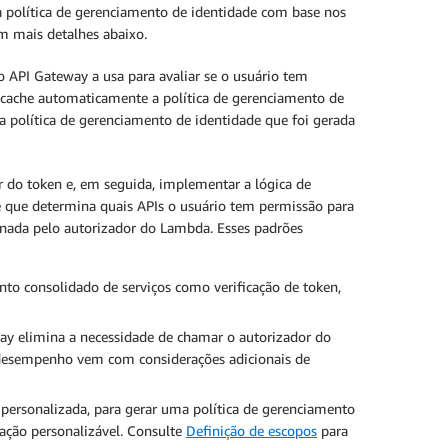
 a política de gerenciamento de identidade com base nos
 mais detalhes abaixo.
 API Gateway a usa para avaliar se o usuário tem
 cache automaticamente a política de gerenciamento de
política de gerenciamento de identidade que foi gerada
r do token e, em seguida, implementar a lógica de
e que determina quais APIs o usuário tem permissão para
rnada pelo autorizador do Lambda. Esses padrões
nto consolidado de serviços como verificação de token,
ay elimina a necessidade de chamar o autorizador do
desempenho vem com considerações adicionais de
 personalizada, para gerar uma política de gerenciamento
ação personalizável. Consulte
Definição de escopos
para