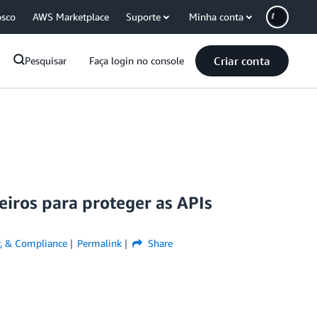
osco
AWS Marketplace
Suporte
Minha conta
Criar conta
Pesquisar
Faça login no console
iros para proteger as APIs
ty, & Compliance
Permalink
Share