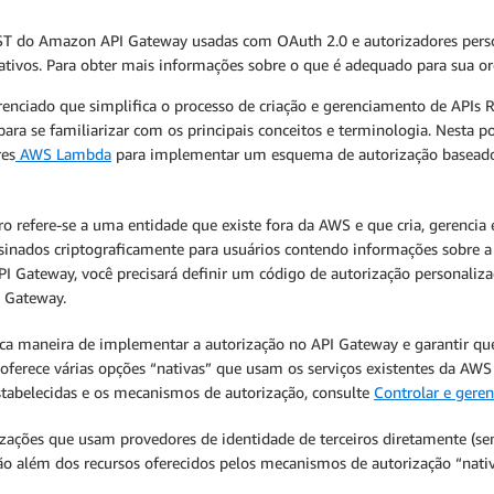
EST do Amazon API Gateway usadas com OAuth 2.0 e autorizadores pe
tivos. Para obter mais informações sobre o que é adequado para sua o
ciado que simplifica o processo de criação e gerenciamento de APIs R
ara se familiarizar com os principais conceitos e terminologia. Nest
res
AWS Lambda
para implementar um esquema de autorização baseado
ro refere-se a uma entidade que existe fora da AWS e que cria, gerenci
sinados criptograficamente para usuários contendo informações sobre a 
API Gateway, você precisará definir um código de autorização persona
I Gateway.
ica maneira de implementar a autorização no API Gateway e garantir que
oferece várias opções “nativas” que usam os serviços existentes da AWS
estabelecidas e os mecanismos de autorização, consulte
Controlar e gere
ções que usam provedores de identidade de terceiros diretamente (sem 
o além dos recursos oferecidos pelos mecanismos de autorização “nativ