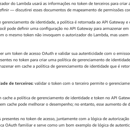
izador do Lambda usará as informações no token de terceiros para criar
inir — discutirei esses documentos de mapeamento de permissões com
gerenciamento de identidade, a política é retornada ao API Gateway e o
 você pode definir uma configuração no API Gateway para armazenar em
com o mesmo token não invoquem o autorizador do Lambda, mas usem a 
ber um token de acesso OAuth e validar sua autenticidade com o emisso
esentes no token para criar uma política de gerenciamento de identidad
azenar em cache a política de gerenciamento de identidade que é reto
ade de terceiros:
validar o token com o terceiro permite o gerenciame
cache a política de gerenciamento de identidade e token no API Gatew
 em cache pode melhorar o desempenho; no entanto, esse aumento de 
 presentes no token de acesso, juntamente com a lógica de autorização
ática OAuth familiar e serve como um bom exemplo de lógica de autentic