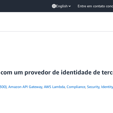
English
Entre em contato con
om um provedor de identidade de terce
300)
,
Amazon API Gateway
,
AWS Lambda
,
Compliance
,
Security, Identi