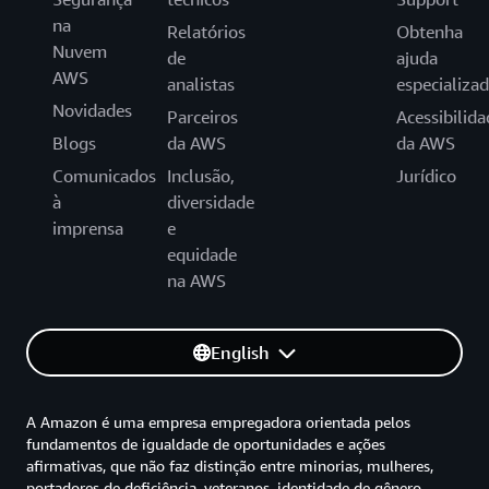
na
Relatórios
Obtenha
Nuvem
de
ajuda
AWS
analistas
especializa
Novidades
Parceiros
Acessibilida
Blogs
da AWS
da AWS
Comunicados
Inclusão,
Jurídico
à
diversidade
imprensa
e
equidade
na AWS
English
A Amazon é uma empresa empregadora orientada pelos
fundamentos de igualdade de oportunidades e ações
afirmativas, que não faz distinção entre minorias, mulheres,
portadores de deficiência, veteranos, identidade de gênero,