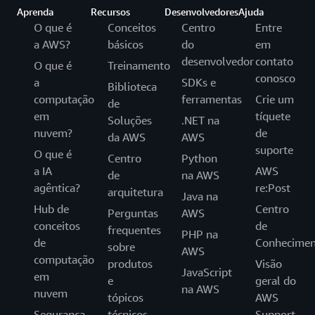
Aprenda
Recursos
Desenvolvedores
Ajuda
O que é
Conceitos
Centro
Entre
a AWS?
básicos
do
em
desenvolvedor
contato
O que é
Treinamento
conosco
a
SDKs e
Biblioteca
computação
ferramentas
Crie um
de
em
tíquete
Soluções
.NET na
nuvem?
de
da AWS
AWS
suporte
O que é
Centro
Python
a IA
AWS
de
na AWS
agêntica?
re:Post
arquitetura
Java na
Hub de
Centro
Perguntas
AWS
conceitos
de
frequentes
PHP na
de
Conhecimen
sobre
AWS
computação
produtos
Visão
JavaScript
em
e
geral do
na AWS
nuvem
tópicos
AWS
Segurança
técnicos
Support