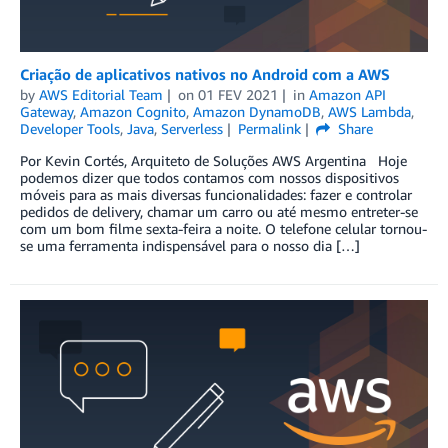
Criação de aplicativos nativos no Android com a AWS
by
AWS Editorial Team
on
01 FEV 2021
in
Amazon API
Gateway
,
Amazon Cognito
,
Amazon DynamoDB
,
AWS Lambda
,
Developer Tools
,
Java
,
Serverless
Permalink
Share
Por Kevin Cortés, Arquiteto de Soluções AWS Argentina Hoje
podemos dizer que todos contamos com nossos dispositivos
móveis para as mais diversas funcionalidades: fazer e controlar
pedidos de delivery, chamar um carro ou até mesmo entreter-se
com um bom filme sexta-feira a noite. O telefone celular tornou-
se uma ferramenta indispensável para o nosso dia […]