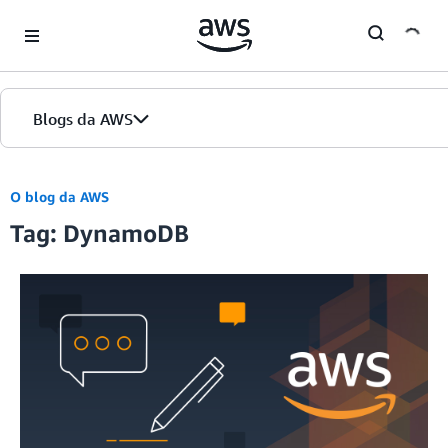
Skip to Main Content
Blogs da AWS
Página inicial
O blog da AWS
Tag: DynamoDB
Edições