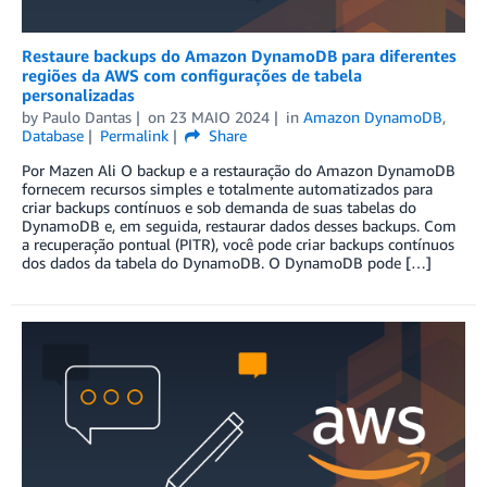
Restaure backups do Amazon DynamoDB para diferentes
regiões da AWS com configurações de tabela
personalizadas
by
Paulo Dantas
on
23 MAIO 2024
in
Amazon DynamoDB
,
Database
Permalink
Share
Por Mazen Ali O backup e a restauração do Amazon DynamoDB
fornecem recursos simples e totalmente automatizados para
criar backups contínuos e sob demanda de suas tabelas do
DynamoDB e, em seguida, restaurar dados desses backups. Com
a recuperação pontual (PITR), você pode criar backups contínuos
dos dados da tabela do DynamoDB. O DynamoDB pode […]