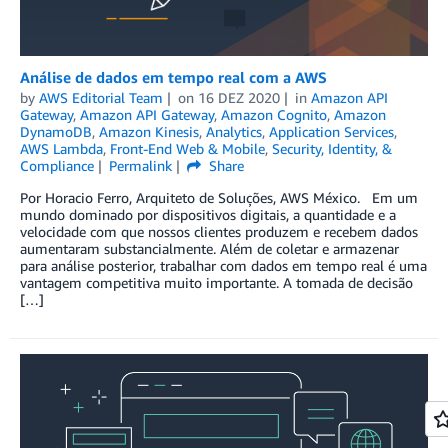
Análise de dados em tempo real com a AWS
by
AWS Editorial Team
on
16 DEZ 2020
in
Amazon API
Gateway
,
Amazon API Gateway
,
Amazon Cognito
,
Amazon
DynamoDB
,
Amazon Kinesis
,
Analytics
,
Application Services
,
AWS Lambda
,
Front-End Web & Mobile
,
Security, Identity, &
Compliance
Permalink
Share
Por Horacio Ferro, Arquiteto de Soluções, AWS México. Em um
mundo dominado por dispositivos digitais, a quantidade e a
velocidade com que nossos clientes produzem e recebem dados
aumentaram substancialmente. Além de coletar e armazenar
para análise posterior, trabalhar com dados em tempo real é uma
vantagem competitiva muito importante. A tomada de decisão
[…]