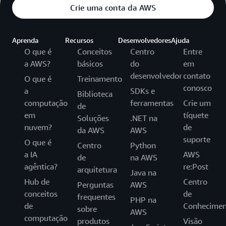
Crie uma conta da AWS
Aprenda
Recursos
Desenvolvedores
Ajuda
O que é
Conceitos
Centro
Entre
a AWS?
básicos
do
em
desenvolvedor
contato
O que é
Treinamento
conosco
a
SDKs e
Biblioteca
computação
ferramentas
Crie um
de
em
tíquete
Soluções
.NET na
nuvem?
de
da AWS
AWS
suporte
O que é
Centro
Python
a IA
AWS
de
na AWS
agêntica?
re:Post
arquitetura
Java na
Hub de
Centro
Perguntas
AWS
conceitos
de
frequentes
PHP na
de
Conhecimen
sobre
AWS
computação
produtos
Visão