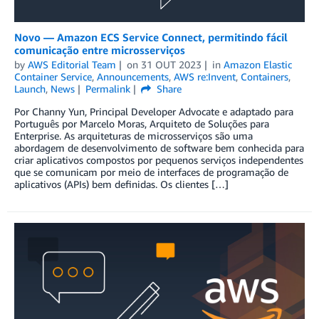
Novo — Amazon ECS Service Connect, permitindo fácil
comunicação entre microsserviços
by
AWS Editorial Team
on
31 OUT 2023
in
Amazon Elastic
Container Service
,
Announcements
,
AWS re:Invent
,
Containers
,
Launch
,
News
Permalink
Share
Por Channy Yun, Principal Developer Advocate e adaptado para
Português por Marcelo Moras, Arquiteto de Soluções para
Enterprise. As arquiteturas de microsserviços são uma
abordagem de desenvolvimento de software bem conhecida para
criar aplicativos compostos por pequenos serviços independentes
que se comunicam por meio de interfaces de programação de
aplicativos (APIs) bem definidas. Os clientes […]