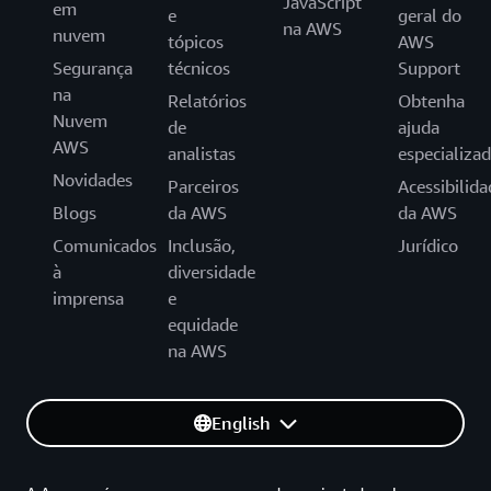
JavaScript
em
e
geral do
na AWS
nuvem
tópicos
AWS
Segurança
técnicos
Support
na
Relatórios
Obtenha
Nuvem
de
ajuda
AWS
analistas
especializa
Novidades
Parceiros
Acessibilida
Blogs
da AWS
da AWS
Comunicados
Inclusão,
Jurídico
à
diversidade
imprensa
e
equidade
na AWS
English