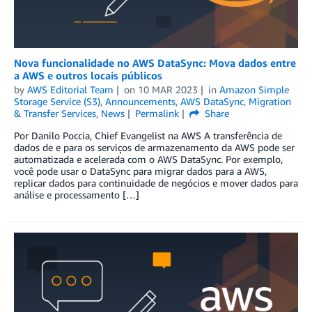
Nova funcionalidade no AWS DataSync: Mova dados entre
a AWS e outros locais públicos
by
AWS Editorial Team
on
10 MAR 2023
in
Amazon Simple
Storage Service (S3)
,
Announcements
,
AWS DataSync
,
Migration
& Transfer Services
,
News
Permalink
Share
Por Danilo Poccia, Chief Evangelist na AWS A transferência de
dados de e para os serviços de armazenamento da AWS pode ser
automatizada e acelerada com o AWS DataSync. Por exemplo,
você pode usar o DataSync para migrar dados para a AWS,
replicar dados para continuidade de negócios e mover dados para
análise e processamento […]