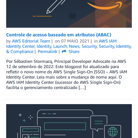
Controle de acesso baseado em atributos (ABAC)
by
AWS Editorial Team
on
07 MAIO 2021
in
AWS IAM
Identity Center
,
Identity
,
Launch
,
News
,
Security
,
Security, Identity,
& Compliance
Permalink
Share
Por Sébastien Stormacq, Principal Developer Advocate na AWS
12 de setembro de 2022: Este blogpost foi atualizado para
refletir o novo nome do AWS Single Sign-On (SSO) – AWS IAM
Identity Center. Leia mais sobre a mudança de nome aqui. O
AWS IAM Identity Center (sucessor do AWS Single Sign-On)
facilita o gerenciamento centralizado […]