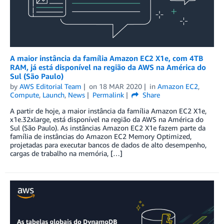
A maior instância da família Amazon EC2 X1e, com 4TB
RAM, já está disponível na região da AWS na América do
Sul (São Paulo)
by
AWS Editorial Team
on
18 MAR 2020
in
Amazon EC2
,
Compute
,
Launch
,
News
Permalink
Share
A partir de hoje, a maior instância da família Amazon EC2 X1e,
x1e.32xlarge, está disponível na região da AWS na América do
Sul (São Paulo). As instâncias Amazon EC2 X1e fazem parte da
família de instâncias do Amazon EC2 Memory Optimized,
projetadas para executar bancos de dados de alto desempenho,
cargas de trabalho na memória, […]