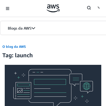
Skip to Main Content
Blogs da AWS
Página inicial
O blog da AWS
Tag: launch
Edições