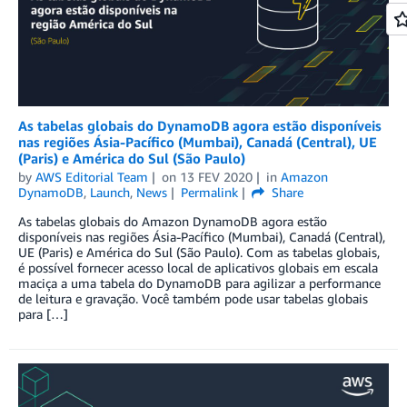
As tabelas globais do DynamoDB agora estão disponíveis
nas regiões Ásia-Pacífico (Mumbai), Canadá (Central), UE
(Paris) e América do Sul (São Paulo)
by
AWS Editorial Team
on
13 FEV 2020
in
Amazon
DynamoDB
,
Launch
,
News
Permalink
Share
As tabelas globais do Amazon DynamoDB agora estão
disponíveis nas regiões Ásia-Pacífico (Mumbai), Canadá (Central),
UE (Paris) e América do Sul (São Paulo). Com as tabelas globais,
é possível fornecer acesso local de aplicativos globais em escala
maciça a uma tabela do DynamoDB para agilizar a performance
de leitura e gravação. Você também pode usar tabelas globais
para […]