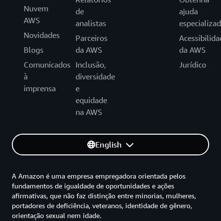
Nuvem
de
ajuda
AWS
analistas
especializa
Novidades
Parceiros
Acessibilida
Blogs
da AWS
da AWS
Comunicados
Inclusão,
Jurídico
à
diversidade
imprensa
e
equidade
na AWS
English
A Amazon é uma empresa empregadora orientada pelos
fundamentos de igualdade de oportunidades e ações
afirmativas, que não faz distinção entre minorias, mulheres,
portadores de deficiência, veteranos, identidade de gênero,
orientação sexual nem idade.