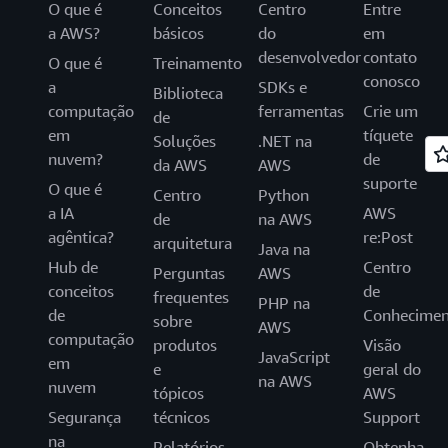
O que é
Conceitos
Centro
Entre
a AWS?
básicos
do
em
desenvolvedor
contato
O que é
Treinamento
conosco
a
SDKs e
Biblioteca
computação
ferramentas
Crie um
de
em
tíquete
Soluções
.NET na
nuvem?
de
da AWS
AWS
suporte
O que é
Centro
Python
a IA
AWS
de
na AWS
agêntica?
re:Post
arquitetura
Java na
Hub de
Centro
Perguntas
AWS
conceitos
de
frequentes
PHP na
de
Conhecimen
sobre
AWS
computação
produtos
Visão
JavaScript
em
e
geral do
na AWS
nuvem
tópicos
AWS
Segurança
técnicos
Support
na
Relatórios
Obtenha