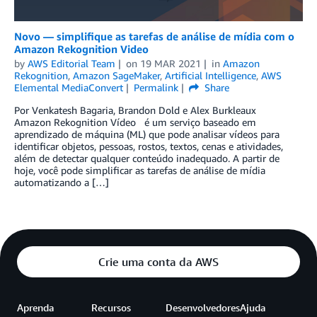
Novo — simplifique as tarefas de análise de mídia com o
Amazon Rekognition Video
by
AWS Editorial Team
on
19 MAR 2021
in
Amazon
Rekognition
,
Amazon SageMaker
,
Artificial Intelligence
,
AWS
Elemental MediaConvert
Permalink
Share
Por Venkatesh Bagaria, Brandon Dold e Alex Burkleaux
Amazon Rekognition Vídeo é um serviço baseado em
aprendizado de máquina (ML) que pode analisar vídeos para
identificar objetos, pessoas, rostos, textos, cenas e atividades,
além de detectar qualquer conteúdo inadequado. A partir de
hoje, você pode simplificar as tarefas de análise de mídia
automatizando a […]
Crie uma conta da AWS
Aprenda
Recursos
Desenvolvedores
Ajuda