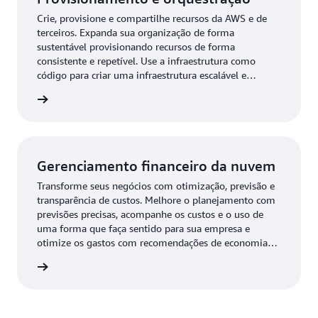
Crie, provisione e compartilhe recursos da AWS e de
terceiros. Expanda sua organização de forma
sustentável provisionando recursos de forma
consistente e repetível. Use a infraestrutura como
código para criar uma infraestrutura escalável e
repetível, permitir que seus criadores façam
e uso »
autoatendimento ao provisionar recursos e manter a
conformidade sem comprometer a velocidade ou a
segurança.
Gerenciamento financeiro da nuvem
Transforme seus negócios com otimização, previsão e
transparência de custos. Melhore o planejamento com
previsões precisas, acompanhe os custos e o uso de
uma forma que faça sentido para sua empresa e
otimize os gastos com recomendações de economia
personalizadas.
e uso »