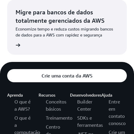
Migre para bancos de dados
totalmente gerenciados da AWS
Economize tempo e reduza custos migrando bancos
de dados para a AWS com rapidez e segurança
ados >>
Crie uma conta da AWS
Aprenda
Recursos
Desenvolvedores
Ajuda
O que é
Conceitos
Builder
Entre
a AWS?
básicos
Center
em
contato
O que é
Treinamento
SDKs e
conosco
a
ferramentas
Centro
computação
Crie um