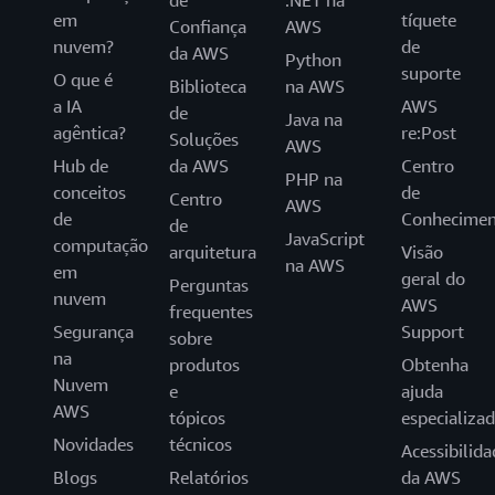
de
.NET na
em
tíquete
Confiança
AWS
nuvem?
de
da AWS
Python
suporte
O que é
Biblioteca
na AWS
a IA
AWS
de
Java na
agêntica?
re:Post
Soluções
AWS
Hub de
da AWS
Centro
PHP na
conceitos
de
Centro
AWS
de
Conhecimen
de
JavaScript
computação
arquitetura
Visão
na AWS
em
geral do
Perguntas
nuvem
AWS
frequentes
Segurança
Support
sobre
na
produtos
Obtenha
Nuvem
e
ajuda
AWS
tópicos
especializa
Novidades
técnicos
Acessibilida
Blogs
Relatórios
da AWS