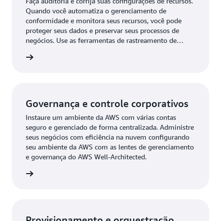
Faça auditoria e corrija suas configurações de recursos.
Quando você automatiza o gerenciamento de
conformidade e monitora seus recursos, você pode
proteger seus dados e preservar seus processos de
negócios. Use as ferramentas de rastreamento de
configurações e de auditoria de APIs da AWS para
e uso »
obter visibilidade de configurações de recursos da sua
organização.
Governança e controle corporativos
Instaure um ambiente da AWS com várias contas
seguro e gerenciado de forma centralizada. Administre
seus negócios com eficiência na nuvem configurando
seu ambiente da AWS com as lentes de gerenciamento
e governança do AWS Well-Architected.
e uso »
Provisionamento e orquestração