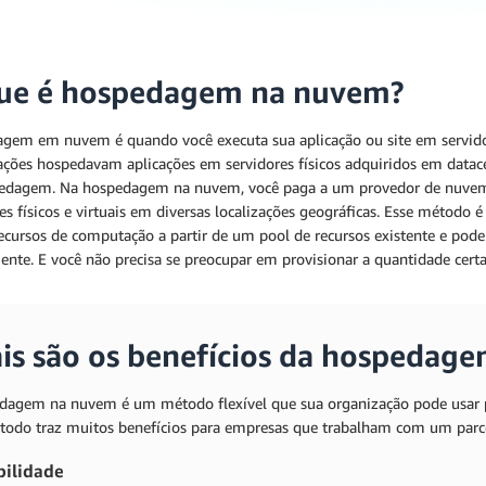
ue é hospedagem na nuvem?
gem em nuvem é quando você executa sua aplicação ou site em servidor
ações hospedavam aplicações em servidores físicos adquiridos em datac
edagem. Na hospedagem na nuvem, você paga a um provedor de nuvem 
es físicos e virtuais em diversas localizações geográficas. Esse método é
recursos de computação a partir de um pool de recursos existente e pod
nte. E você não precisa se preocupar em provisionar a quantidade certa
is são os benefícios da hospedag
dagem na nuvem é um método flexível que sua organização pode usar pa
todo traz muitos benefícios para empresas que trabalham com um parc
bilidade