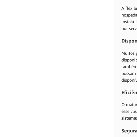
A flexi
hospeda
instalá
por ser
Dispon
Muitos 
disponi
também 
possam 
disponív
Eficiê
O maior
esse cu
sistema
Segur