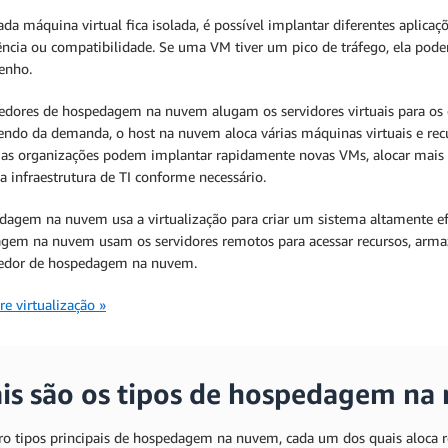
a máquina virtual fica isolada, é possível implantar diferentes aplica
ência ou compatibilidade. Se uma VM tiver um pico de tráfego, ela poder
enho.
edores de hospedagem na nuvem alugam os servidores virtuais para os c
ndo da demanda, o host na nuvem aloca várias máquinas virtuais e recu
l, as organizações podem implantar rapidamente novas VMs, alocar mai
a infraestrutura de TI conforme necessário.
agem na nuvem usa a virtualização para criar um sistema altamente efic
gem na nuvem usam os servidores remotos para acessar recursos, armaze
edor de hospedagem na nuvem.
re virtualização »
is são os tipos de hospedagem na
ro tipos principais de hospedagem na nuvem, cada um dos quais aloca r