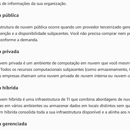
is de informações da sua organização.
 pública
estrutura de nuvem pública ocorre quando um provedor terceirizado gere
enção e a disponibilidade subjacentes. Você não precisa comprar nem p
 conforme a demanda.
 privada
em privada é um ambiente de computação em nuvem que você mesmo cr
. Todos os recursos computacionais subjacentes (como armazenamento, 
s empresas chamam uma nuvem privada de
nuvem interna
ou
nuvem co
 híbrida
em híbrida é uma infraestrutura de TI que combina abordagens de nuve
ões em vários ambientes ou armazenar dados em locais distintos sem 
 híbrida consolida toda a sua infraestrutura disponível e a alinha aos re
 gerenciada