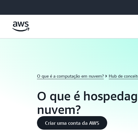
Pular para o conteúdo principal
O que é a computação em nuvem?
Hub de concei
O que é hospeda
nuvem?
Criar uma conta da AWS