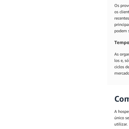
Os prov
os clien
recente
princip
podem s
Tempo
As orga
los e, s
ciclos 
mercado
Com
A hospe
único s
utiliza