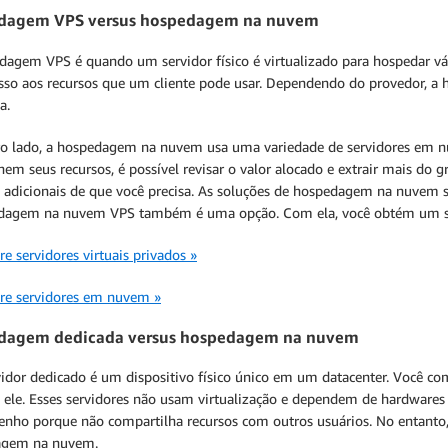
dagem VPS versus hospedagem na nuvem
dagem VPS é quando um servidor físico é virtualizado para hospedar vári
sso aos recursos que um cliente pode usar. Dependendo do provedor, a
a.
ro lado, a hospedagem na nuvem usa uma variedade de servidores em
nem seus recursos, é possível revisar o valor alocado e extrair mais do
s adicionais de que você precisa. As soluções de hospedagem na nuvem s
dagem na nuvem VPS também é uma opção. Com ela, você obtém um s
re servidores virtuais privados »
bre servidores em nuvem »
dagem dedicada versus hospedagem na nuvem
idor dedicado é um dispositivo físico único em um datacenter. Você com
 ele. Esses servidores não usam virtualização e dependem de hardwares r
nho porque não compartilha recursos com outros usuários. No entanto
agem na nuvem.