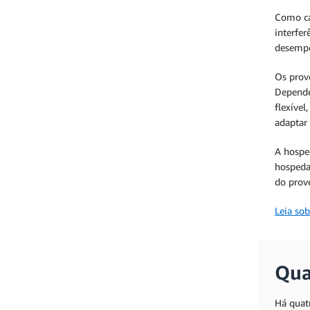
Como cad
interfer
desemp
Os prov
Depende
flexíve
adaptar 
A hosped
hospeda
do prov
Leia sob
Qua
Há quat