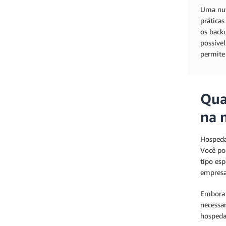
Uma nuv
práticas
os backu
possível
permite 
Qua
na 
Hospeda
Você po
tipo es
empresa
Embora 
necessa
hospeda