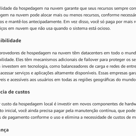
bilidade da hospedagem na nuvem garante que seus recursos sempre co
gem na nuvem pode alocar mais ou menos recursos, conforme necessário
-los e mantê-los antecipadamente. Em vez disso, você só paga por mais 
viços em nuvem que não usa quando o sistema está ocioso.
ibilidade
provedores de hospedagem na nuvem têm datacenters em todo o mundo,
bilidade. Eles têm mecanismos adicionais de failover para proteger os
investem em tecnologia, como balanceadores de carga e redes de entreg
acessar serviços e aplicações altamente disponíveis. Essas empresas ga
eis e acessíveis aos usuários em todas as regiões geográficas do mundo
ncia de custos
 custo da hospedagem local é investir em novos componentes de hardwa
sto inicial, você ainda precisa pagar pela manutenção contínua, que po
s de pagamento conforme o uso e elimina a necessidade de custos de 
ança