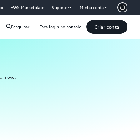
co
AWS Marketplace
Suporte
Minha conta
Criar conta
Pesquisar
Faça login no console
ma móvel