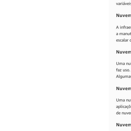
variáve
Nuvem
A infra
a manut
escalar
Nuvem
Uma nuv
faz uso
Alguma
Nuvem
Uma nuv
aplicaç
de nuvem
Nuvem