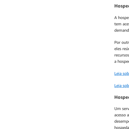
Hospe
A hospe
tem ace
demand
Por out
eles reú
recurso
a hospe
Leia sob
Leia so
Hospe
Um serv
acesso a
desempe
hosped