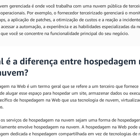
em gerenciada é onde você trabalha com uma nuvem pública de terceir
 operacionais. Por exemplo, o fornecedor terceirizado gerenciará o moni
ps, a aplicação de patches, a otimização de custos e a reação a inciden
 acessar a automação, a experiência e as habilidades especializadas da 
que você se concentre na funcionalidade principal do seu negócio.
l é a diferença entre hospedage
nuvem?
gem na Web é um termo geral que se refere a um terceiro que fornece r
de alugar esse espaço para hospedar um site, armazenar dados ou exe
pecífico de hospedagem na Web que usa tecnologia de nuvem, virtualizaç
s.
os serviços de hospedagem na nuvem sejam uma forma de hospedage
riamente envolve hospedagem na nuvem. A hospedagem na Web pode usar
gem dedicada e hospedagem compartilhada em vez de tecnologias de