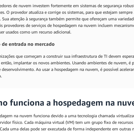
edores de nuvem investem fortemente em sistemas de segurança robusto
tes. O provedor atualiza e corrige os sistemas, para que estejam sempre
s. Sua atenção à segurança também permite que ofereçam uma variedade
ais provedores de serviços de hospedagem na nuvem incluem mecanismo
er usados como um recurso adicional.
 de entrada no mercado
nizações que começam a construir sua infraestrutura de TI devem espera
ó então, implantar os novos ambientes. Usando ambientes de nuvem, é po
de desenvolvimento. Ao usar a hospedagem na nuvem, é possível acelerar
.
o funciona a hospedagem na nuv
dagem na nuvem funciona devido a uma tecnologia chamada
virtualiz
ervidor físico. Cada máquina virtual (VM) tem um grupo fixo de recur
r. Cada uma delas pode ser executada de forma independente em outras m