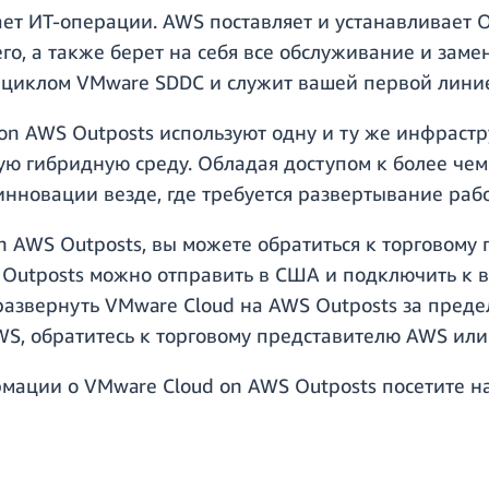
ет ИТ-операции. AWS поставляет и устанавливает O
его, а также берет на себя все обслуживание и зам
циклом VMware SDDC и служит вашей первой лини
n AWS Outposts используют одну и ту же инфрастру
ую гибридную среду. Обладая доступом к более че
инновации везде, где требуется развертывание рабо
on AWS Outposts, вы можете обратиться к торговом
 Outposts можно отправить в США и подключить к 
 развернуть VMware Cloud на AWS Outposts за пре
WS, обратитесь к торговому представителю AWS ил
мации о VMware Cloud on AWS Outposts посетите 