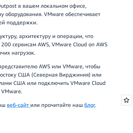
utpost в вашем локальном офисе,
ену оборудования. VMware обеспечивает
ей поддержки.
ктуру, архитектуру и операции, что
м 200 сервисам AWS, VMware Cloud on AWS
чих нагрузок.
у представителю AWS или VMware, чтобы
востоку США (Северная Вирджиния) или
делами США или подключить VMware Cloud
и VMware.
наш
веб-сайт
или прочитайте наш
блог
.