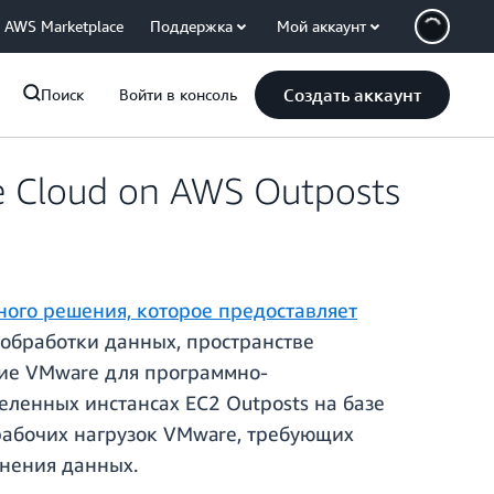
AWS Marketplace
Поддержка
Мой аккаунт
Создать аккаунт
Поиск
Войти в консоль
 Cloud on AWS Outposts
ого решения, которое предоставляет
обработки данных, пространстве
ние VMware для программно-
ленных инстансах EC2 Outposts на базе
 рабочих нагрузок VMware, требующих
анения данных.