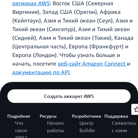
регионах AWS
: Восток США (Северная
Виргиния), Запад США (Орегон), Африка
(Кейптаун), Азия и Тихий океан (Сеул), Азия и
Тихий океан (Сингапур), Азия и Тихий океан
(Сидней), Азия и Тихий океан (Токио), Канада
(Центральная часть), Европа (Франкфурт) и
Европа (Лондон). Чтобы узнать больше и
начать, посетите
веб-сайт Amazon Connect
и
документацию по API
.
Создать аккаунт AWS
Подробнее
Ресурсы
Разработчики
Поддержка
Что
Начало
Центр
Свяжитесь
такое
работы
Builder
с нами
AWS?