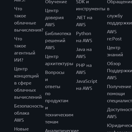
Обучение
SDK и
Обращени
Что
инструменты
в
Центр
такое
службу
доверия
.NET на
облачные
поддержки
AWS
AWS
вычисления?
AWS
Библиотека
Python
Что
re:Post
решений
на AWS
такое
AWS
Центр
Java на
агентный
знаний
Центр
AWS
ИИ?
архитектуры
Обзор
PHP на
Центр
Поддержк
Вопросы
AWS
концепций
AWS
и
JavaScript
в сфере
ответы
Получение
на AWS
облачных
по
помощи
вычислений
продуктам
специалист
Безопасность
и
Доступност
облака
техническим
AWS
AWS
темам
Юридическ
Новые
Аналитические