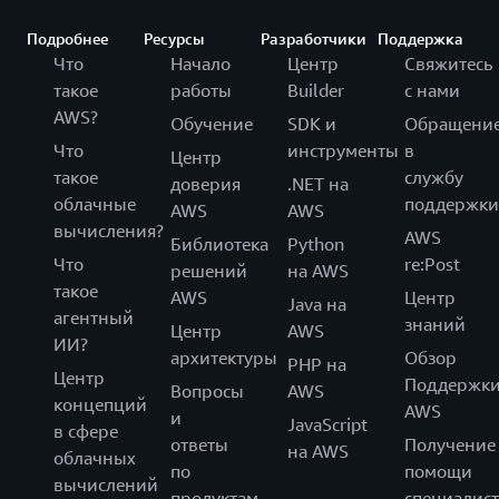
Подробнее
Ресурсы
Разработчики
Поддержка
Что
Начало
Центр
Свяжитесь
такое
работы
Builder
с нами
AWS?
Обучение
SDK и
Обращени
Что
инструменты
в
Центр
такое
службу
доверия
.NET на
облачные
поддержки
AWS
AWS
вычисления?
AWS
Библиотека
Python
Что
re:Post
решений
на AWS
такое
AWS
Центр
Java на
агентный
знаний
Центр
AWS
ИИ?
архитектуры
Обзор
PHP на
Центр
Поддержк
Вопросы
AWS
концепций
AWS
и
JavaScript
в сфере
ответы
Получение
на AWS
облачных
по
помощи
вычислений
продуктам
специалист