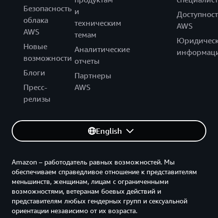
Безопасность
и
Доступност
облака
техническим
AWS
AWS
темам
Юридическ
Новые
Аналитические
информац
возможности
отчеты
Блоги
Партнеры
Пресс-
AWS
релизы
English
Amazon – работодатель равных возможностей. Мы
обеспечиваем справедливое отношение к представителям
меньшинств, женщинам, лицам с ограниченными
возможностями, ветеранам боевых действий и
представителям любых гендерных групп и сексуальной
ориентации независимо от их возраста.