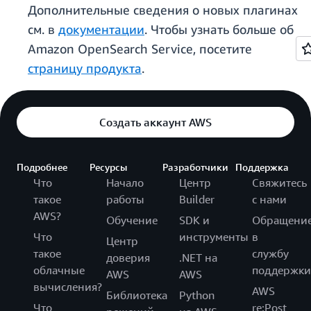
Дополнительные сведения о новых плагинах
см. в
документации
. Чтобы узнать больше об
Amazon OpenSearch Service, посетите
страницу продукта
.
Создать аккаунт AWS
Подробнее
Ресурсы
Разработчики
Поддержка
Что
Начало
Центр
Свяжитесь
такое
работы
Builder
с нами
AWS?
Обучение
SDK и
Обращени
Что
инструменты
в
Центр
такое
службу
доверия
.NET на
облачные
поддержки
AWS
AWS
вычисления?
AWS
Библиотека
Python
Что
re:Post