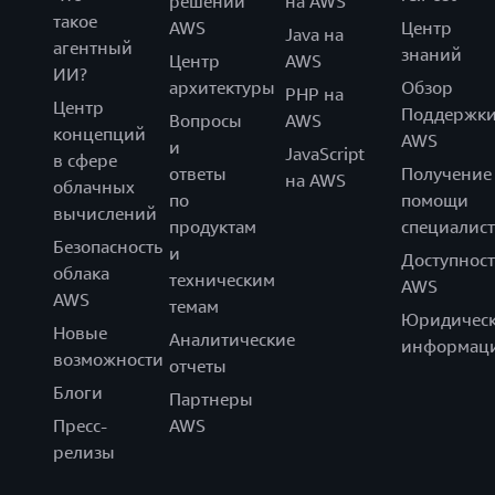
решений
на AWS
такое
AWS
Центр
Java на
агентный
знаний
Центр
AWS
ИИ?
архитектуры
Обзор
PHP на
Центр
Поддержк
Вопросы
AWS
концепций
AWS
и
JavaScript
в сфере
ответы
Получение
на AWS
облачных
по
помощи
вычислений
продуктам
специалист
Безопасность
и
Доступност
облака
техническим
AWS
AWS
темам
Юридическ
Новые
Аналитические
информац
возможности
отчеты
Блоги
Партнеры
Пресс-
AWS
релизы