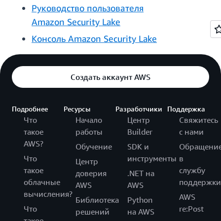
Руководство пользователя
Amazon Security Lake
Консоль Amazon Security Lake
Создать аккаунт AWS
Подробнее
Ресурсы
Разработчики
Поддержка
Что
Начало
Центр
Свяжитесь
такое
работы
Builder
с нами
AWS?
Обучение
SDK и
Обращени
Что
инструменты
в
Центр
такое
службу
доверия
.NET на
облачные
поддержки
AWS
AWS
вычисления?
AWS
Библиотека
Python
Что
re:Post
решений
на AWS
такое