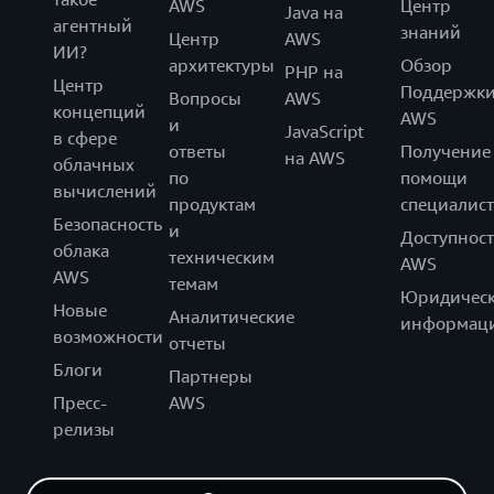
AWS
Центр
Java на
агентный
знаний
Центр
AWS
ИИ?
архитектуры
Обзор
PHP на
Центр
Поддержк
Вопросы
AWS
концепций
AWS
и
JavaScript
в сфере
ответы
Получение
на AWS
облачных
по
помощи
вычислений
продуктам
специалист
Безопасность
и
Доступност
облака
техническим
AWS
AWS
темам
Юридическ
Новые
Аналитические
информац
возможности
отчеты
Блоги
Партнеры
Пресс-
AWS
релизы