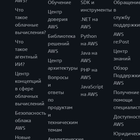
AWS?
Обучение
SDK и
Обращени
Что
инструменты
в
Центр
такое
службу
доверия
.NET на
облачные
поддержки
AWS
AWS
вычисления?
AWS
Библиотека
Python
Что
re:Post
решений
на AWS
такое
AWS
Центр
Java на
агентный
знаний
Центр
AWS
ИИ?
архитектуры
Обзор
PHP на
Центр
Поддержк
Вопросы
AWS
концепций
AWS
и
JavaScript
в сфере
ответы
Получение
на AWS
облачных
по
помощи
вычислений
продуктам
специалист
Безопасность
и
Доступност
облака
техническим
AWS
AWS
темам
Юридическ
Новые
Аналитические