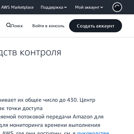
AWS Marketplace
Поддержка
Мой аккаунт
Создать аккаунт
Поиск
Войти в консоль
дств контроля
чивает их общее число до 430. Центр
ак точки доступа
вляемой потоковой передачи Amazon для
я для мониторинга времени выполнения
AWS, где они доступны, см. в
руководстве