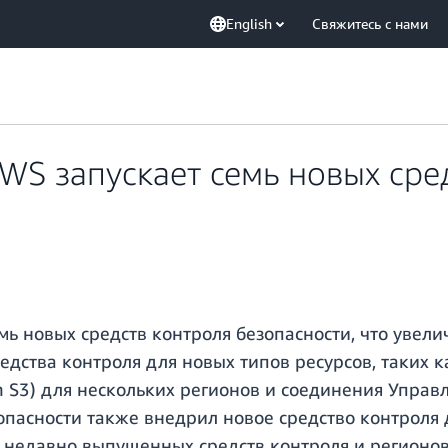
English
Свяжитесь с нами
WS запускает семь новых сре
мь новых средств контроля безопасности, что увели
дства контроля для новых типов ресурсов, таких к
on S3) для нескольких регионов и соединения Упра
зопасности также внедрил новое средство контрол
 недавно выпущенных средств контроля и регионов 