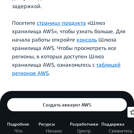
задержкой.
Посетите
страницу продукта
«Шлюз
хранилища AWS», чтобы узнать больше. Для
начала работы откройте
консоль
Шлюза
хранилища AWS. Чтобы просмотреть все
регионы, в которых доступен Шлюз
хранилища AWS, ознакомьтесь с
таблицей
регионов AWS
.
Создать аккаунт AWS
Подробнее
Ресурсы
Разработчики
Поддержка
Что
Начало
Центр
Свяжитесь