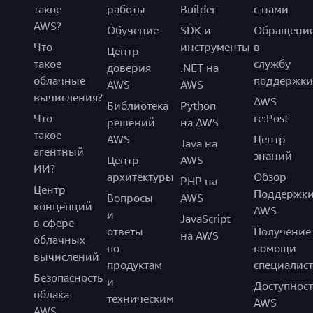
такое
работы
Builder
с нами
AWS?
Обучение
SDK и
Обращени
Что
инструменты
в
Центр
такое
службу
доверия
.NET на
облачные
поддержки
AWS
AWS
вычисления?
AWS
Библиотека
Python
Что
re:Post
решений
на AWS
такое
AWS
Центр
Java на
агентный
знаний
Центр
AWS
ИИ?
архитектуры
Обзор
PHP на
Центр
Поддержк
Вопросы
AWS
концепций
AWS
и
JavaScript
в сфере
ответы
Получение
на AWS
облачных
по
помощи
вычислений
продуктам
специалист
Безопасность
и
Доступност
облака
техническим
AWS
AWS