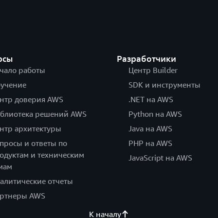
рсы
Разработчики
чало работы
Центр Builder
учение
SDK и инструменты
нтр доверия AWS
.NET на AWS
блиотека решений AWS
Python на AWS
нтр архитектуры
Java на AWS
просы и ответы по
PHP на AWS
одуктам и техническим
JavaScript на AWS
мам
алитические отчеты
ртнеры AWS
К началу