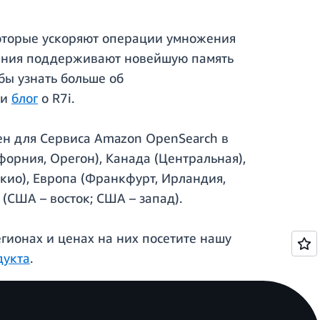
которые ускоряют операции умножения
оления поддерживают новейшую память
бы узнать больше об
 и
блог
о R7i.
пен для Сервиса Amazon OpenSearch в
орния, Орегон), Канада (Центральная),
окио), Европа (Франкфурт, Ирландия,
(США – восток; США – запад).
гионах и ценах на них посетите нашу
дукта
.