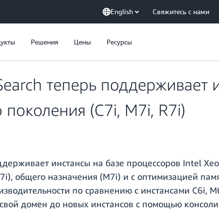
English
Свяжитесь с нами
укты
Решения
Цены
Ресурсы
earch теперь поддерживает и
 поколения (C7i, M7i, R7i)
ерживает инстансы на базе процессоров Intel Xeon
), общего назначения (M7i) и с оптимизацией памя
водительности по сравнению с инстансами C6i, M6i 
 свой домен до новых инстансов с помощью консоли