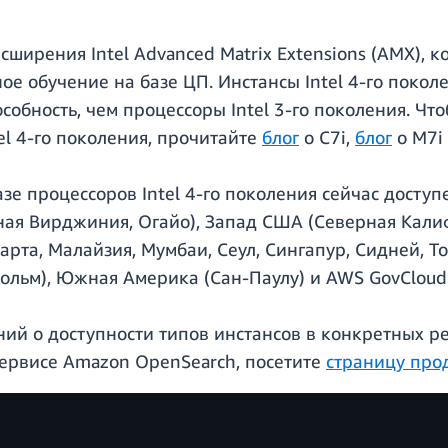
ширения Intel Advanced Matrix Extensions (AMX), 
ное обучение на базе ЦП. Инстансы Intel 4-го пок
обность, чем процессоры Intel 3-го поколения. Что
el 4-го поколения, прочитайте
блог
о C7i,
блог
о M7i
зе процессоров Intel 4-го поколения сейчас досту
ная Вирджиния, Огайо), Запад США (Северная Калиф
рта, Малайзия, Мумбаи, Сеул, Сингапур, Сидней, Т
ольм), Южная Америка (Сан-Паулу) и AWS GovCloud 
ий о доступности типов инстансов в конкретных ре
 сервисе Amazon OpenSearch, посетите
страницу про