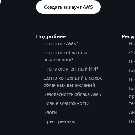
Создать аккаунт AWS
Подробнее
Ресу
Что такое AWS?
На
Что такое облачные
Об
вычисления?
Це
Что такое агентный ИИ?
Би
Центр концепций в сфере
Це
облачных вычислений
Во
Безопасность облака AWS
пр
Новые возможности
те
Блоги
Ан
Пресс-релизы
Па