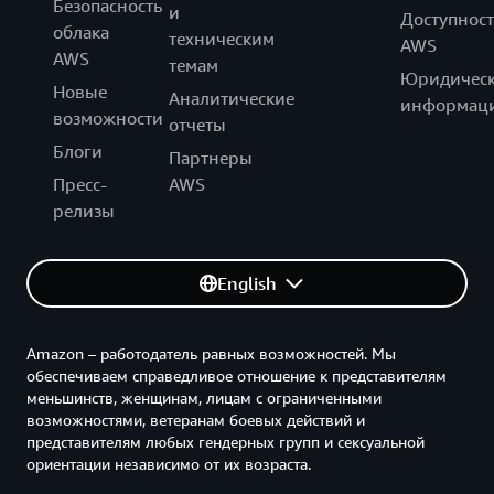
Безопасность
и
Доступност
облака
техническим
AWS
AWS
темам
Юридическ
Новые
Аналитические
информац
возможности
отчеты
Блоги
Партнеры
Пресс-
AWS
релизы
English
Amazon – работодатель равных возможностей. Мы
обеспечиваем справедливое отношение к представителям
меньшинств, женщинам, лицам с ограниченными
возможностями, ветеранам боевых действий и
представителям любых гендерных групп и сексуальной
ориентации независимо от их возраста.