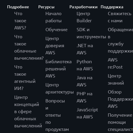
Подробнее
Ресурсы
Разработчики
Поддержка
Что
Начало
Центр
Свяжитесь
такое
работы
Builder
с нами
AWS?
Обучение
SDK и
Обращени
Что
инструменты
в
Центр
такое
службу
доверия
.NET на
облачные
поддержки
AWS
AWS
вычисления?
AWS
Библиотека
Python
Что
re:Post
решений
на AWS
такое
AWS
Центр
Java на
агентный
знаний
Центр
AWS
ИИ?
архитектуры
Обзор
PHP на
Центр
Поддержк
Вопросы
AWS
концепций
AWS
и
JavaScript
в сфере
ответы
Получение
на AWS
облачных
по
помощи
вычислений
продуктам
специалист