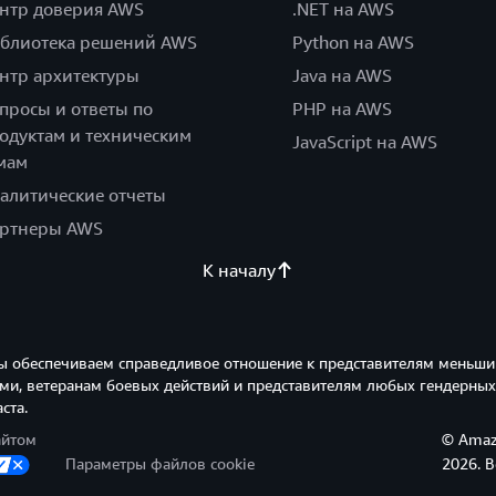
нтр доверия AWS
.NET на AWS
блиотека решений AWS
Python на AWS
нтр архитектуры
Java на AWS
просы и ответы по
PHP на AWS
одуктам и техническим
JavaScript на AWS
мам
алитические отчеты
ртнеры AWS
К началу
ы обеспечиваем справедливое отношение к представителям меньши
и, ветеранам боевых действий и представителям любых гендерных
ста.
айтом
© Amazo
Параметры файлов cookie
2026. 