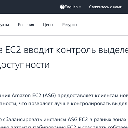
English
Свяжитесь с нами
укты
Решения
Цены
Ресурсы
 EC2 вводит контроль выделе
доступности
ния Amazon EC2 (ASG) предоставляет клиентам нов
пности, что позволяет лучше контролировать выдел
о сбалансировать инстансы ASG EC2 в разных зонах
нию автомасштабирования EC2 и создавать собстве