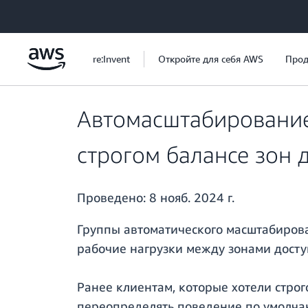
Перейти к главному контенту
re:Invent
Откройте для себя AWS
Прод
Автомасштабирование
строгом балансе зон 
Проведено:
8 нояб. 2024 г.
Группы автоматического масштабирова
рабочие нагрузки между зонами досту
Ранее клиентам, которые хотели строг
переопределять поведение по умолча