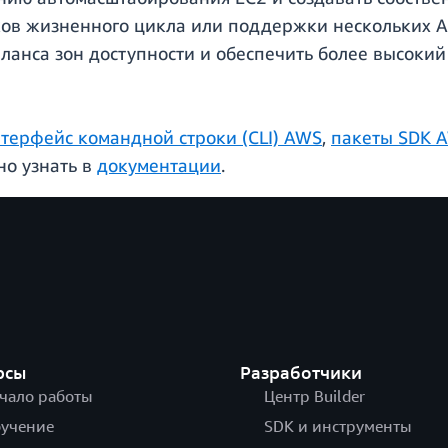
ов жизненного цикла или поддержки нескольких A
баланса зон доступности и обеспечить более высоки
терфейс командной строки (CLI) AWS
,
пакеты SDK 
но узнать в
документации
.
рсы
Разработчики
чало работы
Центр Builder
учение
SDK и инструменты