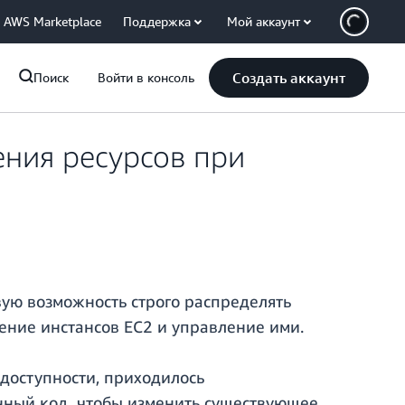
AWS Marketplace
Поддержка
Мой аккаунт
Создать аккаунт
Поиск
Войти в консоль
ния ресурсов при
ую возможность строго распределять
ение инстансов EC2 и управление ими.
 доступности, приходилось
нный код, чтобы изменить существующее