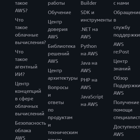
такое
работы
Builder
с нами
AWS?
Обучение
SDK и
Обращени
Что
инструменты
в
Центр
такое
службу
доверия
.NET на
облачные
поддержки
AWS
AWS
вычисления?
AWS
Библиотека
Python
Что
re:Post
решений
на AWS
такое
AWS
Центр
Java на
агентный
знаний
Центр
AWS
ИИ?
архитектуры
Обзор
PHP на
Центр
Поддержк
Вопросы
AWS
концепций
AWS
и
JavaScript
в сфере
ответы
Получение
на AWS
облачных
по
помощи
вычислений
продуктам
специалист
Безопасность
и
Доступност
облака
техническим
AWS
AWS
темам