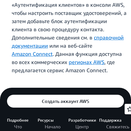
«Аутентификация клиентов» в консоли AWS,
чтобы настроить поставщик удостоверений, а
затем добавьте блок аутентификации
клиента в свою процедуру контакта.
Дополнительные сведения см. в
справочной
документации
или на веб-сайте
Amazon Connect
. Данная функция доступна
во всех коммерческих
регионах AWS
, где
предлагается сервис Amazon Connect.
Создать аккаунт AWS
Подробнее
Ресурсы
Разработчики
Поддержка
Что
Начало
Центр
Свяжитесь