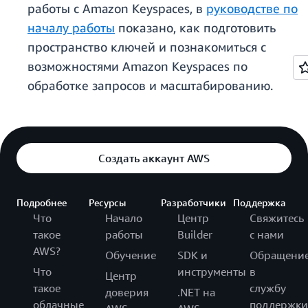
работы с Amazon Keyspaces, в
руководстве по
началу работы
показано, как подготовить
пространство ключей и познакомиться с
возможностями Amazon Keyspaces по
обработке запросов и масштабированию.
Создать аккаунт AWS
Подробнее
Ресурсы
Разработчики
Поддержка
Что
Начало
Центр
Свяжитесь
такое
работы
Builder
с нами
AWS?
Обучение
SDK и
Обращени
Что
инструменты
в
Центр
такое
службу
доверия
.NET на
облачные
поддержки