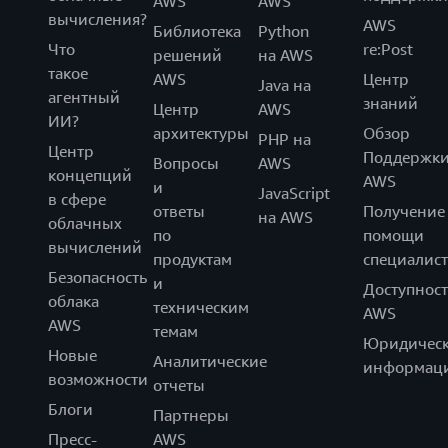
AWS
AWS
вычисления?
AWS
Библиотека
Python
Что
re:Post
решений
на AWS
такое
AWS
Центр
Java на
агентный
знаний
Центр
AWS
ИИ?
архитектуры
Обзор
PHP на
Центр
Поддержк
Вопросы
AWS
концепций
AWS
и
JavaScript
в сфере
ответы
Получение
на AWS
облачных
по
помощи
вычислений
продуктам
специалист
Безопасность
и
Доступност
облака
техническим
AWS
AWS
темам
Юридическ
Новые
Аналитические
информац
возможности
отчеты
Блоги
Партнеры
Пресс-
AWS