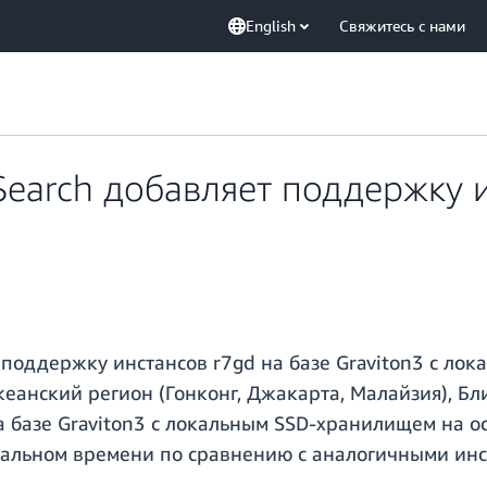
English
Свяжитесь с нами
earch добавляет поддержку и
поддержку инстансов r7gd на базе Graviton3 с л
кеанский регион (Гонконг, Джакарта, Малайзия), Б
на базе Graviton3 с локальным SSD-хранилищем на 
льном времени по сравнению с аналогичными инста