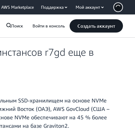
AWS Marketplace
Поддержка
Мой аккаунт
Создать аккаунт
Поиск
Войти в консоль
нстансов r7gd еще в
окальным SSD-хранилищем на основе NVMe
лижний Восток (ОАЭ), AWS GovCloud (США –
основе NVMe обеспечивают на 45 % более
нсами на базе Graviton2.