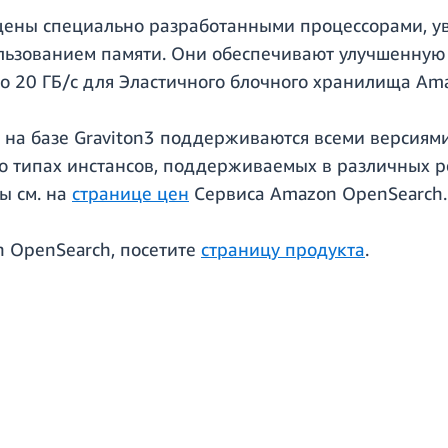
нащены специально разработанными процессорами, 
льзованием памяти. Они обеспечивают улучшенную 
до 20 ГБ/с для Эластичного блочного хранилища Am
а базе Graviton3 поддерживаются всеми версиями O
 типах инстансов, поддерживаемых в различных ре
ы см. на
странице цен
Сервиса Amazon OpenSearch.
n OpenSearch, посетите
страницу продукта
.