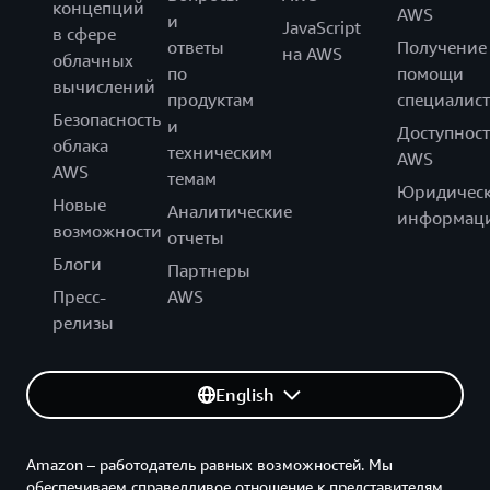
концепций
AWS
и
JavaScript
в сфере
ответы
Получение
на AWS
облачных
по
помощи
вычислений
продуктам
специалист
Безопасность
и
Доступност
облака
техническим
AWS
AWS
темам
Юридическ
Новые
Аналитические
информац
возможности
отчеты
Блоги
Партнеры
Пресс-
AWS
релизы
English
Amazon – работодатель равных возможностей. Мы
обеспечиваем справедливое отношение к представителям