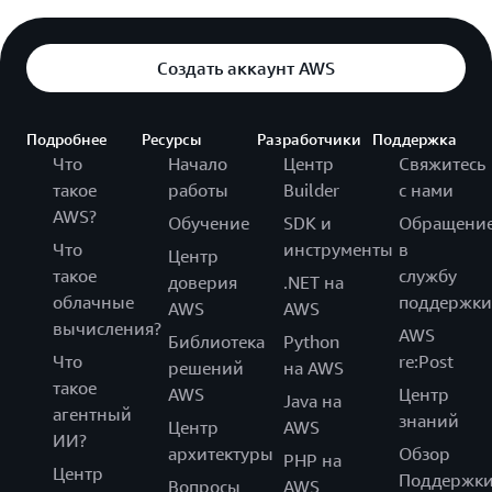
Создать аккаунт AWS
Подробнее
Ресурсы
Разработчики
Поддержка
Что
Начало
Центр
Свяжитесь
такое
работы
Builder
с нами
AWS?
Обучение
SDK и
Обращени
Что
инструменты
в
Центр
такое
службу
доверия
.NET на
облачные
поддержки
AWS
AWS
вычисления?
AWS
Библиотека
Python
Что
re:Post
решений
на AWS
такое
AWS
Центр
Java на
агентный
знаний
Центр
AWS
ИИ?
архитектуры
Обзор
PHP на
Центр
Поддержк
Вопросы
AWS