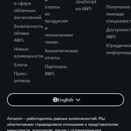
JavaScript
в сфере
ответы
Получение
на AWS
облачных
по
помощи
вычислений
продуктам
специалист
Безопасность
и
Доступност
облака
техническим
AWS
AWS
темам
Юридическ
Новые
Аналитические
информац
возможности
отчеты
Блоги
Партнеры
Пресс-
AWS
релизы
English
Amazon – работодатель равных возможностей. Мы
обеспечиваем справедливое отношение к представителям
меньшинств, женщинам, лицам с ограниченными