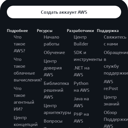
Создать аккаунт AWS
Подробнее
Ресурсы
Разработчики
Поддержка
Что
Начало
Центр
Свяжитесь
такое
работы
Builder
с нами
AWS?
Обучение
SDK и
Обращени
Что
инструменты
в
Центр
такое
службу
доверия
.NET на
облачные
поддержки
AWS
AWS
вычисления?
AWS
Библиотека
Python
Что
re:Post
решений
на AWS
такое
AWS
Центр
Java на
агентный
знаний
Центр
AWS
ИИ?
архитектуры
Обзор
PHP на
Центр
Поддержк
Вопросы
AWS
концепций
AWS
и