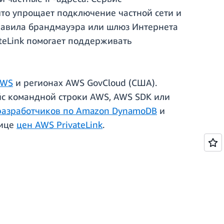
 что упрощает подключение частной сети и
правила брандмауэра или шлюз Интернета
ateLink помогает поддерживать
AWS
и регионах AWS GovCloud (США).
йс командной строки AWS, AWS SDK или
 разработчиков по Amazon DynamoDB
и
нице
цен AWS PrivateLink
.