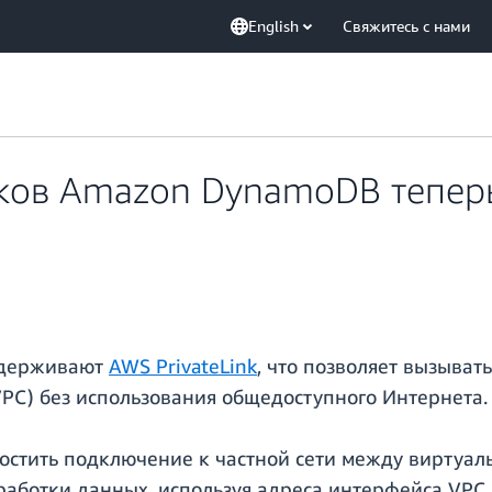
English
Свяжитесь с нами
оков Amazon DynamoDB тепер
ддерживают
AWS PrivateLink
, что позволяет вызыват
 VPC) без использования общедоступного Интернета.
остить подключение к частной сети между виртуал
ботки данных, используя адреса интерфейса VPC и