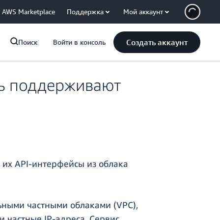
AWS Marketplace
Поддержка
Мой аккаунт
Создать аккаунт
Поиск
Войти в консоль
ь поддерживают
ь их API-интерфейсы из облака
ьными частными облаками (VPC),
 частные IP-адреса. Сервис