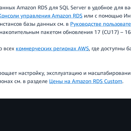
анных Amazon RDS для SQL Server в удобное для в
Консоли управления Amazon RDS
или с помощью Ин
нстансов базы данных см. в
Руководстве пользоват
 накопительным пакетом обновления 17 (CU17) – 16.
о всех
коммерческих регионах AWS
, где доступны 
рощает настройку, эксплуатацию и масштабирование
ионах см. в разделе
Цены на Amazon RDS Custom
.