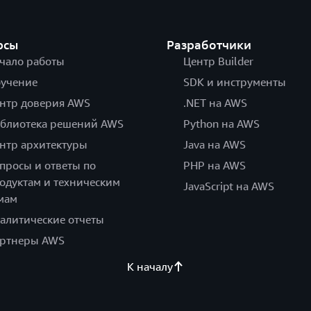
рсы
Разработчики
чало работы
Центр Builder
учение
SDK и инструменты
нтр доверия AWS
.NET на AWS
блиотека решений AWS
Python на AWS
нтр архитектуры
Java на AWS
просы и ответы по
PHP на AWS
одуктам и техническим
JavaScript на AWS
мам
алитические отчеты
ртнеры AWS
К началу