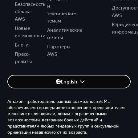
Безопасность
и
Доступност
облака
техническим
AWS
AWS
темам
Юридическ
Новые
Аналитические
информац
возможности
отчеты
Блоги
Партнеры
Пресс-
AWS
релизы
English
Amazon – работодатель равных возможностей. Мы
обеспечиваем справедливое отношение к представителям
меньшинств, женщинам, лицам с ограниченными
возможностями, ветеранам боевых действий и
представителям любых гендерных групп и сексуальной
ориентации независимо от их возраста.