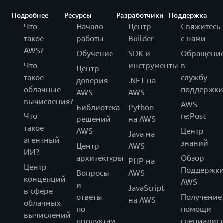
Подробнее
Ресурсы
Разработчики
Поддержка
Что
Начало
Центр
Свяжитесь
такое
работы
Builder
с нами
AWS?
Обучение
SDK и
Обращени
Что
инструменты
в
Центр
такое
службу
доверия
.NET на
облачные
поддержки
AWS
AWS
вычисления?
AWS
Библиотека
Python
Что
re:Post
решений
на AWS
такое
AWS
Центр
Java на
агентный
знаний
Центр
AWS
ИИ?
архитектуры
Обзор
PHP на
Центр
Поддержк
Вопросы
AWS
концепций
AWS
и
JavaScript
в сфере
ответы
Получение
на AWS
облачных
по
помощи
вычислений
продуктам
специалист