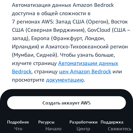
Автоматизация данных Amazon Bedrock
доступна в общей сложности в
7 регионах AWS: Запад США (Орегон), Восток
США (Северная Вирджиния), GovCloud (США –
запад), Европа (Франкфурт, Лондон,
Ирландия) и Азиатско-Тихоокеанский регион
(Мумбаи, Сидней). Чтобы узнать больше,
изучите страницу
Автоматизации данных
Bedrock
, страницу
цен Amazon Bedrock
или
просмотрите
документацию
.
Создать аккаунт AWS
Подробнее
Ресурсы
Разработчики
Поддержка
Что
Начало
Центр
Свяжитесь