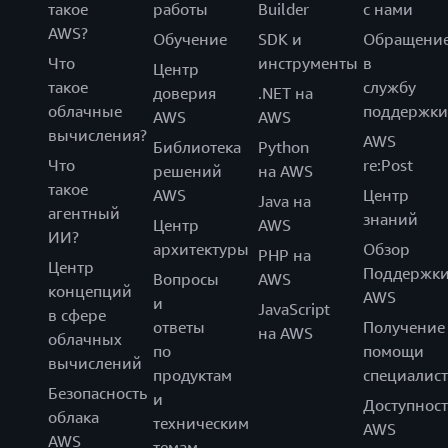
такое
работы
Builder
с нами
AWS?
Обучение
SDK и
Обращени
Что
инструменты
в
Центр
такое
службу
доверия
.NET на
облачные
поддержки
AWS
AWS
вычисления?
AWS
Библиотека
Python
Что
re:Post
решений
на AWS
такое
AWS
Центр
Java на
агентный
знаний
Центр
AWS
ИИ?
архитектуры
Обзор
PHP на
Центр
Поддержк
Вопросы
AWS
концепций
AWS
и
JavaScript
в сфере
ответы
Получение
на AWS
облачных
по
помощи
вычислений
продуктам
специалист
Безопасность
и
Доступност
облака
техническим
AWS
AWS
темам