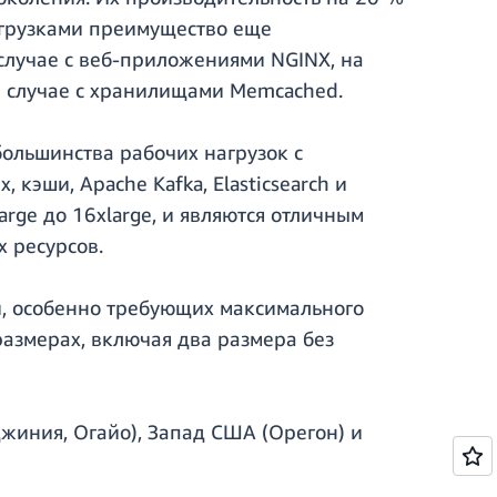
нагрузками преимущество еще
 случае с веб-приложениями NGINX, на
 в случае с хранилищами Memcached.
большинства рабочих нагрузок с
эши, Apache Kafka, Elasticsearch и
rge до 16xlarge, и являются отличным
 ресурсов.
и, особенно требующих максимального
размерах, включая два размера без
жиния, Огайо), Запад США (Орегон) и