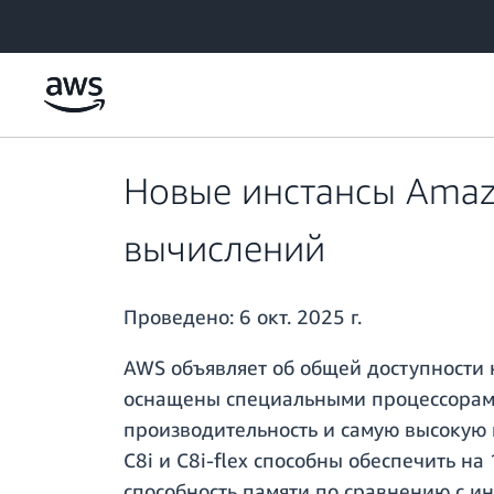
Перейти к главному контенту
Новые инстансы Amazo
вычислений
Проведено:
6 окт. 2025 г.
AWS объявляет об общей доступности 
оснащены специальными процессорами 
производительность и самую высокую 
C8i и C8i-flex способны обеспечить н
способность памяти по сравнению с ин