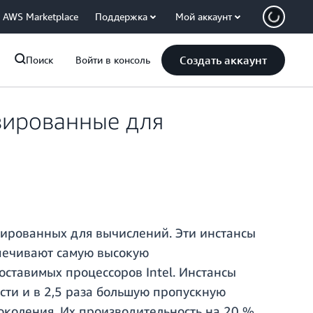
AWS Marketplace
Поддержка
Мой аккаунт
Создать аккаунт
Поиск
Войти в консоль
изированные для
изированных для вычислений. Эти инстансы
спечивают самую высокую
оставимых процессоров Intel. Инстансы
сти и в 2,5 раза большую пропускную
околения. Их производительность на 20 %