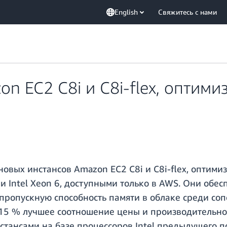
English
Свяжитесь с нами
n EC2 C8i и C8i-flex, оптим
новых инстансов Amazon EC2 C8i и C8i-flex, оптим
Intel Xeon 6, доступными только в AWS. Они обе
пропускную способность памяти в облаке среди соп
а 15 % лучшее соотношение цены и производительно
стансами на базе процессоров Intel предыдущего п