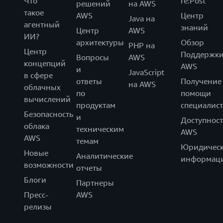
Что
re:Post
решений
на AWS
такое
AWS
Центр
Java на
агентный
знаний
Центр
AWS
ИИ?
архитектуры
Обзор
PHP на
Центр
Поддержк
Вопросы
AWS
концепций
AWS
и
JavaScript
в сфере
ответы
Получение
на AWS
облачных
по
помощи
вычислений
продуктам
специалист
Безопасность
и
Доступност
облака
техническим
AWS
AWS
темам
Юридическ
Новые
Аналитические
информац
возможности
отчеты
Блоги
Партнеры
Пресс-
AWS
релизы