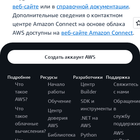
веб-сайте
или в
справочной документации
.
Дополнительные сведения о контактном
центре Amazon Connect на основе облака
AWS доступны на
веб-сайте Amazon Connect
.
Создать аккаунт AWS
Подробнее
Ресурсы
Разработчики
Поддержка
Что
Начало
Центр
Свяжитесь
такое
работы
Builder
с нами
AWS?
Обучение
SDK и
Обращени
Что
инструменты
в
Центр
такое
службу
доверия
.NET на
облачные
поддержки
AWS
AWS
вычисления?
AWS
Библиотека
Python