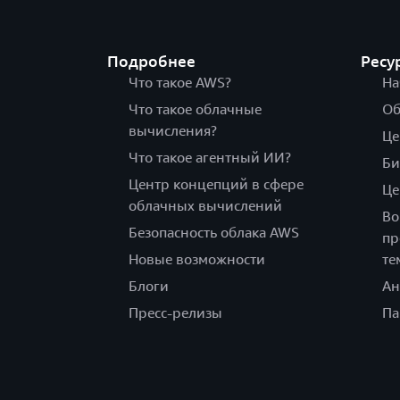
Подробнее
Ресу
Что такое AWS?
На
Что такое облачные
Об
вычисления?
Це
Что такое агентный ИИ?
Би
Центр концепций в сфере
Це
облачных вычислений
Во
Безопасность облака AWS
пр
Новые возможности
те
Блоги
Ан
Пресс-релизы
Па