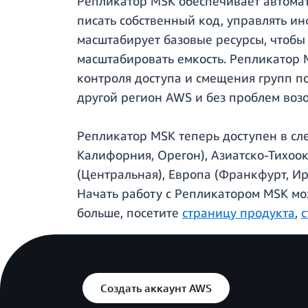
Репликатор MSK обеспечивает автома
писать собственный код, управлять и
масштабирует базовые ресурсы, чтоб
масштабировать емкость. Репликатор 
контроля доступа и смещения групп п
другой регион AWS и без проблем возо
Репликатор MSK теперь доступен в сл
Калифорния, Орегон), Азиатско-Тихоок
(Центральная), Европа (Франкфурт, Ир
Начать работу с Репликатором MSK мо
больше, посетите
страницу продукта
,
с
Создать аккаунт AWS