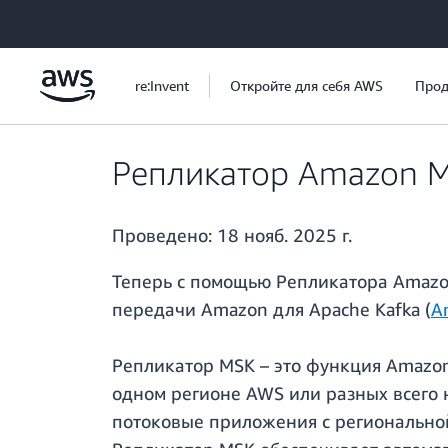
Перейти к главному контенту
re:Invent
Откройте для себя AWS
Прод
Репликатор Amazon M
Проведено:
18 нояб. 2025 г.
Теперь с помощью Репликатора Amazo
передачи Amazon для Apache Kafka (
A
Репликатор MSK – это функция Amaz
одном регионе AWS или разных всего
потоковые приложения с региональной