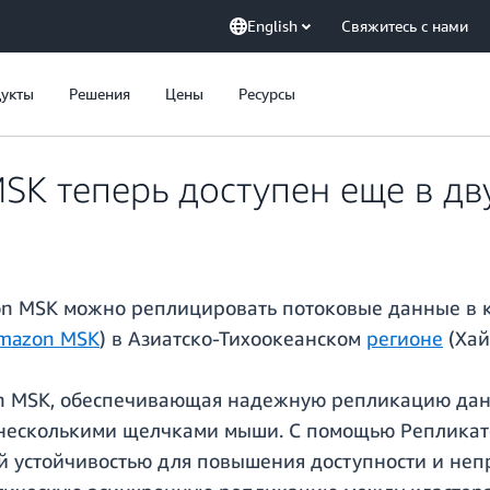
English
Свяжитесь с нами
укты
Решения
Цены
Ресурсы
SK теперь доступен еще в дв
n MSK можно реплицировать потоковые данные в к
mazon MSK
) в Азиатско-Тихоокеанском
регионе
(Хай
on MSK, обеспечивающая надежную репликацию да
 несколькими щелчками мыши. С помощью Репликат
 устойчивостью для повышения доступности и неп