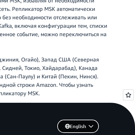
ми MSK, избавляя от необходимости
сеть. Репликатор MSK автоматически
 без необходимости отслеживать или
afka, включая конфигурации тем, списки
денное событие, можно переключиться на
джиния, Огайо), Запад США (Северная
, Сидней, Токио, Хайдарабад), Канада
 (Сан-Паулу) и Китай (Пекин, Нинся).
ндной строки Amazon. Чтобы узнать
пликатору MSK.
English