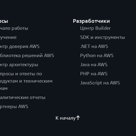
рсы
Разработчики
чало работы
Центр Builder
учение
SDK и инструменты
нтр доверия AWS
.NET на AWS
блиотека решений AWS
Python на AWS
нтр архитектуры
Java на AWS
просы и ответы по
PHP на AWS
одуктам и техническим
JavaScript на AWS
мам
алитические отчеты
ртнеры AWS
К началу