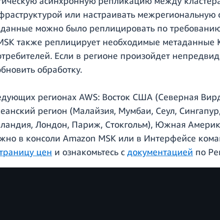
тическую асинхронную репликацию между кластера
нфраструктурой или настраивать межрегиональную 
ы данные можно было реплицировать по требованию
MSK также реплицирует необходимые метаданные K
отребителей. Если в регионе произойдет непредви
бновить обработку.
едующих регионах AWS: Восток США (Северная Вир
еанский регион (Малайзия, Мумбаи, Сеул, Сингапур
ландия, Лондон, Париж, Стокгольм), Южная Америка
жно в консоли Amazon MSK или в Интерфейсе кома
траницу цен
и ознакомьтесь с
документацией
по Ре