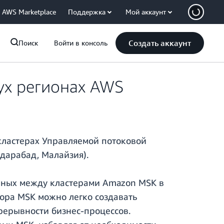
AWS Marketplace
Поддержка
Мой аккаунт
Создать аккаунт
Поиск
Войти в консоль
ух регионах AWS
ластерах Управляемой потоковой
дарабад, Малайзия).
нных между кластерами Amazon MSK в
ора MSK можно легко создавать
рерывности бизнес-процессов.