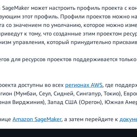
SageMaker может настроить профиль проекта с кон
ьзующим этот профиль. Профили проектов можно на
га со значением по умолчанию, которое можно изме
риведут к тому, что созданные этим проектом ресу
низм управления, который принудительно присваив
тегов для ресурсов проектов поддерживается тольк
роекта доступны во всех
регионах AWS
, где поддер
гион (Мумбаи, Сеул, Сидней, Сингапур, Токио), Евр
рная Вирджиния), Запад США (Орегон), Южная Амер
анице
Amazon SageMaker
, а затем перейдите к
докуме