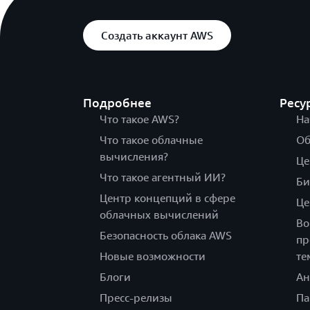
Создать аккаунт AWS
Подробнее
Ресу
Что такое AWS?
На
Что такое облачные
Об
вычисления?
Це
Что такое агентный ИИ?
Би
Центр концепций в сфере
Це
облачных вычислений
Во
Безопасность облака AWS
пр
Новые возможности
те
Блоги
Ан
Пресс-релизы
Па