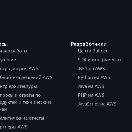
рсы
Разработчики
чало работы
Центр Builder
учение
SDK и инструменты
нтр доверия AWS
.NET на AWS
блиотека решений AWS
Python на AWS
нтр архитектуры
Java на AWS
просы и ответы по
PHP на AWS
одуктам и техническим
JavaScript на AWS
мам
алитические отчеты
ртнеры AWS