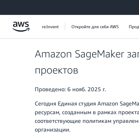
Перейти к главному контенту
re:Invent
Откройте для себя AWS
Прод
Amazon SageMaker зап
проектов
Проведено:
6 нояб. 2025 г.
Сегодня Единая студия Amazon SageMa
ресурсам, созданным в рамках проект
соответствующие политикам управления
организации.