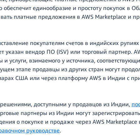
то обеспечит единообразие и простоту покупок в О
вать платные предложения в AWS Marketplace и п
тавление покупателям счетов в индийских рупиях 
дет указан вендор ПО (ISV) или торговый партнер. 
ы и услуги, взимаемого у источника, соответствую
екущем этапе продавцы из других стран могут прод
лларах США или через платформу AWS в Индии с п
с решениями, доступными у продавцов из Индии,
по
торговые партнеры из Индии могут зарегистрироват
дения о покупке и продаже через AWS Marketplace 
равочном руководстве
.