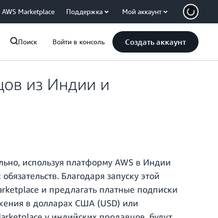
AWS Marketplace
Поддержка
Мой аккаунт
Создать аккаунт
Поиск
Войти в консоль
цов из Индии и
ально, используя платформу AWS в Индии
обязательств. Благодаря запуску этой
rketplace и предлагать платные подписки
жения в долларах США (USD) или
rketplace у индийских продавцов, будут