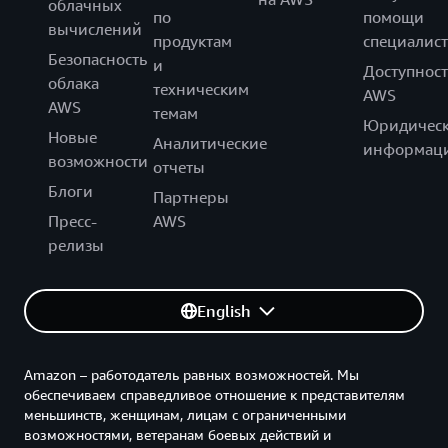
облачных
по
помощи
вычислений
продуктам
специалист
Безопасность
и
Доступност
облака
техническим
AWS
AWS
темам
Юридическ
Новые
Аналитические
информац
возможности
отчеты
Блоги
Партнеры
Пресс-
AWS
релизы
English
Amazon – работодатель равных возможностей. Мы
обеспечиваем справедливое отношение к представителям
меньшинств, женщинам, лицам с ограниченными
возможностями, ветеранам боевых действий и