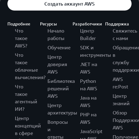
Создать аккаунт AWS
Подробнее
Ресурсы
Разработчики
Поддержка
Что
Начало
Центр
Свяжитесь
такое
работы
Builder
с нами
AWS?
Обучение
SDK и
Обращени
Что
инструменты
в
Центр
такое
службу
доверия
.NET на
облачные
поддержки
AWS
AWS
вычисления?
AWS
Библиотека
Python
Что
re:Post
решений
на AWS
такое
AWS
Центр
Java на
агентный
знаний
Центр
AWS
ИИ?
архитектуры
Обзор
PHP на
Центр
Поддержк
Вопросы
AWS
концепций
AWS
и
JavaScript
в сфере
ответы
Получение
на AWS