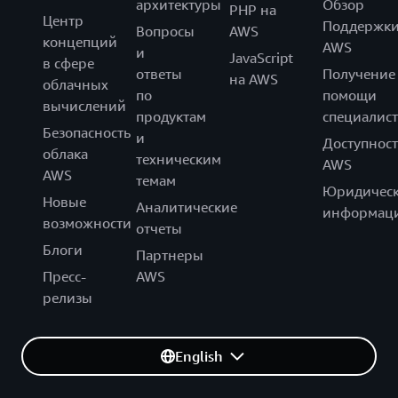
архитектуры
Обзор
PHP на
Центр
Поддержк
Вопросы
AWS
концепций
AWS
и
JavaScript
в сфере
ответы
Получение
на AWS
облачных
по
помощи
вычислений
продуктам
специалист
Безопасность
и
Доступност
облака
техническим
AWS
AWS
темам
Юридическ
Новые
Аналитические
информац
возможности
отчеты
Блоги
Партнеры
Пресс-
AWS
релизы
English