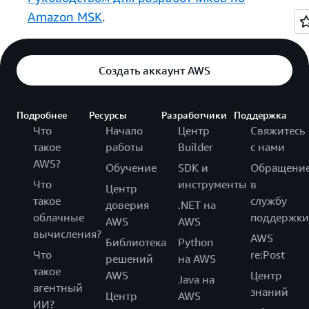
Amazon MSK
.
Создать аккаунт AWS
Подробнее
Ресурсы
Разработчики
Поддержка
Что
Начало
Центр
Свяжитесь
такое
работы
Builder
с нами
AWS?
Обучение
SDK и
Обращени
Что
инструменты
в
Центр
такое
службу
доверия
.NET на
облачные
поддержки
AWS
AWS
вычисления?
AWS
Библиотека
Python
Что
re:Post
решений
на AWS
такое
AWS
Центр
Java на
агентный
знаний
Центр
AWS
ИИ?