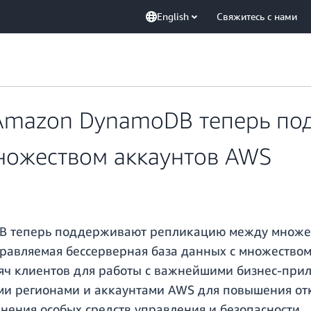
English
Свяжитесь с нами
 Amazon DynamoDB теперь по
ножеством аккаунтов AWS
B теперь поддерживают репликацию между множес
равляемая бессерверная база данных с множеством
сяч клиентов для работы с важнейшими бизнес-при
и регионами и аккаунтами AWS для повышения отк
нения особых средств управления и безопасности.