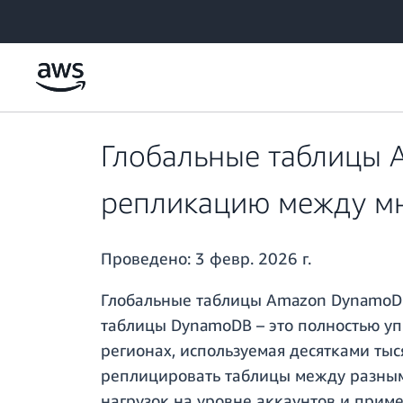
Перейти к главному контенту
Глобальные таблицы
репликацию между м
Проведено:
3 февр. 2026 г.
Глобальные таблицы Amazon DynamoD
таблицы DynamoDB – это полностью уп
регионах, используемая десятками ты
реплицировать таблицы между разным
нагрузок на уровне аккаунтов и приме