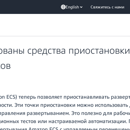
English
Свяжитесь с нами
ованы средства приостановки
сов
n ECS) теперь позволяет приостанавливать развер
ности. Эти точки приостановки можно использовать
равления развертыванием. Это полезно для рабоч
ионных тестов или настраиваемой автоматизации. 
звертывания Amazon ECS с управляемым перемещени