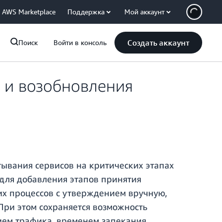
AWS Marketplace
Поддержка
Мой аккаунт
Создать аккаунт
Поиск
Войти в консоль
 и возобновления
тывания сервисов на критических этапах
 для добавления этапов принятия
их процессов с утверждением вручную,
При этом сохраняется возможность
ем трафика, временем запекания,