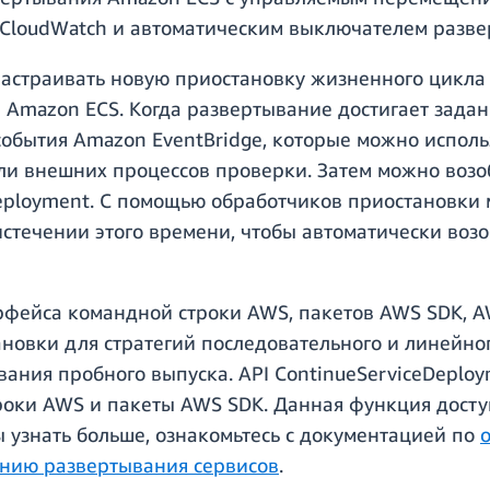
CloudWatch и автоматическим выключателем разве
 настраивать новую приостановку жизненного цикл
Amazon ECS. Когда развертывание достигает задан
события Amazon EventBridge, которые можно исполь
ли внешних процессов проверки. Затем можно возо
eployment. С помощью обработчиков приостановки
истечении этого времени, чтобы автоматически воз
фейса командной строки AWS, пакетов AWS SDK, AW
новки для стратегий последовательного и линейно
ания пробного выпуска. API ContinueServiceDeploy
роки AWS и пакеты AWS SDK. Данная функция досту
ы узнать больше, ознакомьтесь с документацией по
нию развертывания сервисов
.