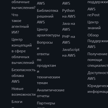
облачные
поддержки
AWS
AWS
вычисления?
AWS
Библиотека
Python
Что
re:Post
решений
на AWS
такое
AWS
Центр
Java на
агентный
знаний
Центр
AWS
ИИ?
архитектуры
Обзор
PHP на
Центр
Поддержк
Вопросы
AWS
концепций
AWS
и
JavaScript
в сфере
ответы
Получение
на AWS
облачных
по
помощи
вычислений
продуктам
специалист
Безопасность
и
Доступност
облака
техническим
AWS
AWS
темам
Юридическ
Новые
Аналитические
информац
возможности
отчеты
Блоги
Партнеры