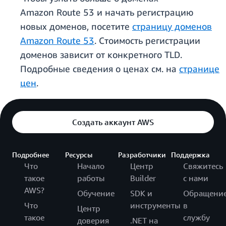
Amazon Route 53 и начать регистрацию
новых доменов, посетите
страницу доменов
Amazon Route 53
. Стоимость регистрации
доменов зависит от конкретного TLD.
Подробные сведения о ценах см. на
странице
цен
.
Создать аккаунт AWS
Подробнее
Ресурсы
Разработчики
Поддержка
Что
Начало
Центр
Свяжитесь
такое
работы
Builder
с нами
AWS?
Обучение
SDK и
Обращени
Что
инструменты
в
Центр
такое
службу
доверия
.NET на