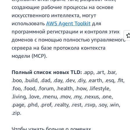
создающие рабочие процессы на основе
искусственного интеллекта, могут
использовать
AWS Agent Toolkit
для
программной регистрации и контроля этих
доменов с помощью полностью управляемого
сервера на базе протокола контекста
модели (MCP).
Полный список новых TLD:
.app, .art, .bar,
.boo, .build, .dad, .day, .dev, .diy, .earth, .esq, .fit,
.foo, .food, .forum, .health, .how, .lifestyle,
.living, .love, .menu, .mov, .my, .nexus, .one,
.page, .phd, .prof, .realty, .rest, .rsvp, .soy, .win,
.zip.
Чтобы узнать больше о доменах