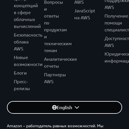
Поддержк
Вопросы
AWS
концепций
AWS
и
JavaScript
в сфере
ответы
Получение
на AWS
облачных
по
помощи
вычислений
продуктам
специалист
Безопасность
и
Доступност
облака
техническим
AWS
AWS
темам
Юридическ
Новые
Аналитические
информац
возможности
отчеты
Блоги
Партнеры
Пресс-
AWS
релизы
English
Amazon – работодатель равных возможностей. Мы