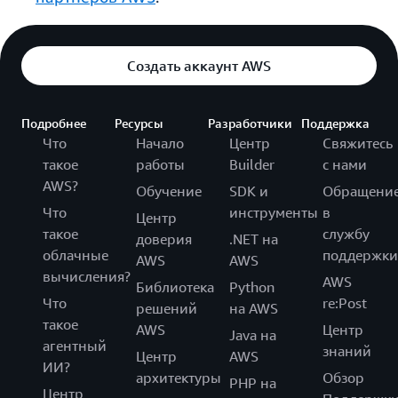
Создать аккаунт AWS
Подробнее
Ресурсы
Разработчики
Поддержка
Что
Начало
Центр
Свяжитесь
такое
работы
Builder
с нами
AWS?
Обучение
SDK и
Обращени
Что
инструменты
в
Центр
такое
службу
доверия
.NET на
облачные
поддержки
AWS
AWS
вычисления?
AWS
Библиотека
Python
Что
re:Post
решений
на AWS
такое
AWS
Центр
Java на
агентный
знаний
Центр
AWS
ИИ?
архитектуры
Обзор
PHP на
Центр