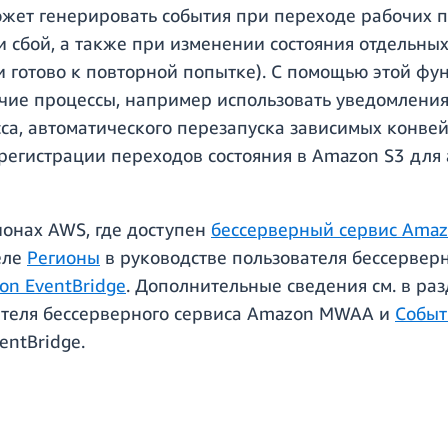
ет генерировать события при переходе рабочих про
и сбой, а также при изменении состояния отдельны
и готово к повторной попытке). С помощью этой ф
ие процессы, например использовать уведомления 
сса, автоматического перезапуска зависимых конв
регистрации переходов состояния в Amazon S3 для 
ионах AWS, где доступен
бессерверный сервис Ama
еле
Регионы
в руководстве пользователя бессервер
on EventBridge
. Дополнительные сведения см. в ра
ателя бессерверного сервиса Amazon MWAA и
Событ
entBridge.