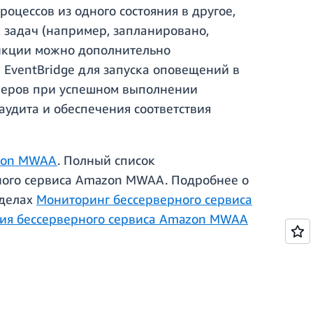
цессов из одного состояния в другое,
х задач (например, запланировано,
ункции можно дополнительно
EventBridge для запуска оповещений в
ейеров при успешном выполнении
аудита и обеспечения соответствия
zon MWAA
. Полный список
ного сервиса Amazon MWAA. Подробнее о
зделах
Мониторинг бессерверного сервиса
ия бессерверного сервиса Amazon MWAA