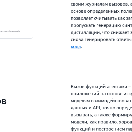
своим журналам вызовов, 
основе определенных поле
позволяет считывать как за
пропускать генерацию синт
дистилляции, что снижает 
снова генерировать ответы
кода
.
и
Вызов функций агентами –
приложений на основе иск
ов
моделям взаимодействоват
данных и API, точно опред
вызывать, а также формир
модели, как правило, хор
функций и построением па