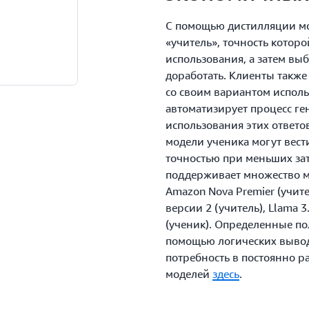
С помощью дистилляции мо
«учитель», точность которо
использования, а затем вы
доработать. Клиенты также
со своим вариантом испол
автоматизирует процесс ге
использования этих ответо
модели ученика могут вест
точностью при меньших за
поддерживает множество м
Amazon Nova Premier (учител
версии 2 (учитель), Llama 3
(ученик). Определенные по
помощью логических выводо
потребность в постоянно р
моделей
здесь
.