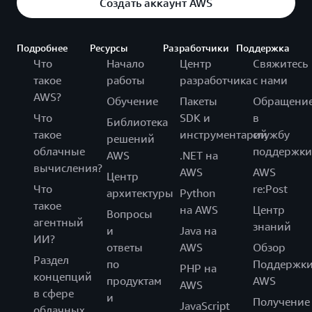
Создать аккаунт AWS
Подробнее
Ресурсы
Разработчики
Поддержка
Что
Начало
Центр
Свяжитесь
такое
работы
разработчика
с нами
AWS?
Обучение
Пакеты
Обращени
Что
SDK и
в
Библиотека
такое
инструментарий
службу
решений
облачные
поддержки
AWS
.NET на
вычисления?
AWS
AWS
Центр
Что
re:Post
архитектуры
Python
такое
на AWS
Центр
Вопросы
агентный
знаний
и
Java на
ИИ?
ответы
AWS
Обзор
Раздел
по
Поддержк
PHP на
концепций
продуктам
AWS
AWS
в сфере
и
Получение
JavaScript
облачных