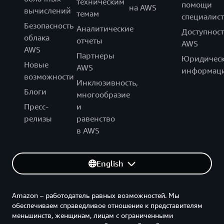
техническим
помощи
на AWS
вычислений
темам
специалист
Безопасность
Аналитические
Доступност
облака
отчеты
AWS
AWS
Партнеры
Юридическ
Новые
AWS
информац
возможности
Инклюзивность,
Блоги
многообразие
Пресс-
и
релизы
равенство
в AWS
English
Amazon – работодатель равных возможностей. Мы
обеспечиваем справедливое отношение к представителям
меньшинств, женщинам, лицам с ограниченными