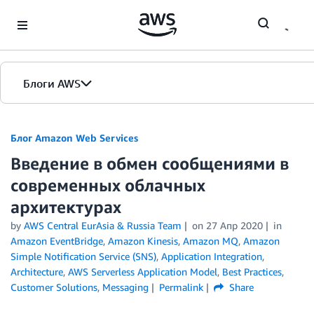
Skip to Main Content
Блоги AWS
Главная страница
Блог Amazon Web Services
Введение в обмен сообщениями в
Версии
современных облачных
архитектурах
by
AWS Central EurAsia & Russia Team
on
27 Апр 2020
in
Amazon EventBridge
,
Amazon Kinesis
,
Amazon MQ
,
Amazon
Simple Notification Service (SNS)
,
Application Integration
,
Architecture
,
AWS Serverless Application Model
,
Best Practices
,
Customer Solutions
,
Messaging
Permalink
Share