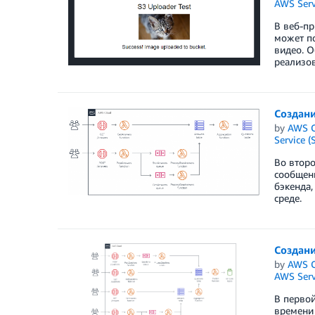
AWS Serv
В веб-п
может по
видео. О
реализов
Создани
by
AWS C
Service (
Во второ
сообщени
бэкенда,
среде.
Создани
by
AWS C
AWS Serv
В первой
времени 