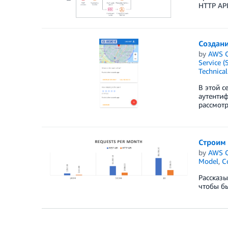
HTTP API
Создани
by
AWS C
Service (
Technica
В этой с
аутентиф
рассмотр
Строим 
by
AWS C
Model
,
C
Рассказы
чтобы бы