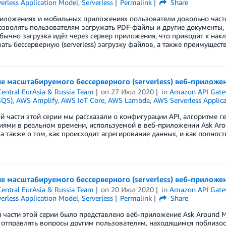
erless Application Model
,
Serverless
Permalink
Share
риложениях и мобильных приложениях пользователи довольно част
зволять пользователям загружать PDF-файлы и другие документы,
бычно загрузка идёт через сервер приложения, что приводит к накл
ать бессерверную (serverless) загрузку файлов, а также преимуществ
е масштабируемого бессерверного (serverless) веб-приложе
entral EurAsia & Russia Team
on
27 Июл 2020
in
Amazon API Gate
SQS)
,
AWS Amplify
,
AWS IoT Core
,
AWS Lambda
,
AWS Serverless Applic
й части этой серии мы рассказали о конфигурации API, алгоритме г
ями в реальном времени, используемой в веб-приложении Ask Arou
 а также о том, как происходит агрегирование данных, и как полно
е масштабируемого бессерверного (serverless) веб-приложе
entral EurAsia & Russia Team
on
20 Июл 2020
in
Amazon API Gate
erless Application Model
,
Serverless
Permalink
Share
 части этой серии было представлено веб-приложение Ask Around 
отправлять вопросы другим пользователям, находящимся поблизости