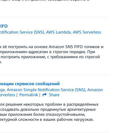
FIFO
ification Service (SNS)
,
AWS Lambda
,
AWS Serverless
ак её построить на основе Amazon SNS FIFO топиков и
 приложениям-адресатам в строгом порядке. При
построить приложение, с требованиями по строгой
.
инации сервисов сообщений
dge
,
Amazon Simple Notification Service (SNS)
,
Amazon
erverless
Permalink
Share
для решения некоторых проблем в распределённых
 создавать довольно продвинутые архитектурные
ваши приложения более отказоустойчивыми,
ктурной сложности в ваших рабочих нагрузках.