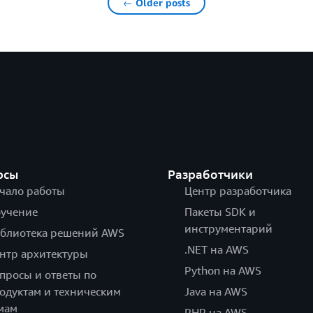
← Older posts
рсы
Разработчики
чало работы
Центр разработчика
учение
Пакеты SDK и
инструментарий
блиотека решений AWS
.NET на AWS
нтр архитектуры
Python на AWS
просы и ответы по
одуктам и техническим
Java на AWS
мам
PHP на AWS