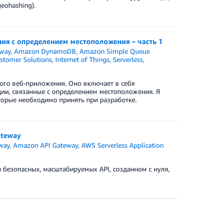
eohashing).
ния с определением местоположения – часть 1
way
,
Amazon DynamoDB
,
Amazon Simple Queue
stomer Solutions
,
Internet of Things
,
Serverless
,
ного веб-приложения. Оно включает в себя
ии, связанные с определением местоположения. Я
торые необходимо принять при разработке.
ateway
way
,
Amazon API Gateway
,
AWS Serverless Application
 безопасных, масштабируемых API, созданном с нуля,