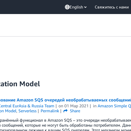
English
Свяжитесь с нами
cation Model
ование Amazon SQS очередей необрабатываемых сообщений
entral EurAsia & Russia Team
on
01 Мар 2021
in
Amazon Simple Qu
ion Model
,
Serverless
Permalink
Share
ранённый функционал в Amazon SQS – это очереди необрабатываем
 сообщений, которые не могут быть обработаны потребителем. Данн
атизированном режиме к вашим SQS очередям. Этот механизм монит