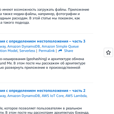
о имеют возможность загружать файлы. Приложение
 а также медиа-файлы, например, фотографии и
адным расходам. В этой статье мы покажем, как
а такого подхода.
ния с определением местоположения – часть 3
way
,
Amazon DynamoDB
,
Amazon Simple Queue
ation Model
,
Serverless
Permalink
Share
ео-хеширования (geohashing) и архитектуре обмена
nd Me. В этом посте мы расскажем об архитектуре
стью развернуть приложение в производственной
ния с определением местоположения – часть 2
way
,
Amazon DynamoDB
,
AWS IoT Core
,
AWS Lambda
,
Me, которое позволяет пользователям в реальном
. В этом посте мы рассмотрим архитектуру бэкенда,