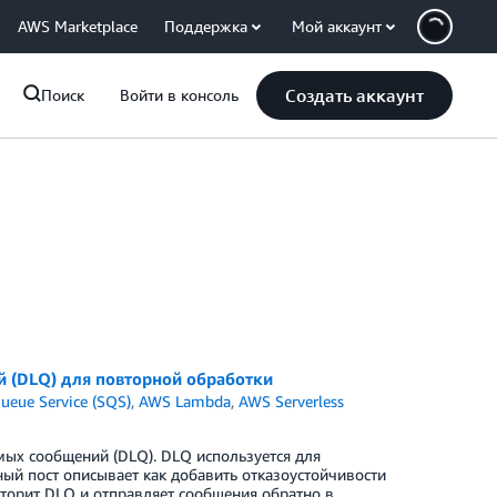
AWS Marketplace
Поддержка
Мой аккаунт
Создать аккаунт
Поиск
Войти в консоль
 (DLQ) для повторной обработки
eue Service (SQS)
,
AWS Lambda
,
AWS Serverless
ых сообщений (DLQ). DLQ используется для
ый пост описывает как добавить отказоустойчивости
орит DLQ и отправляет сообщения обратно в