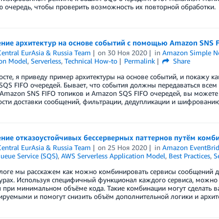
 очередь, чтобы проверить возможность их повторной обработки.
ние архитектур на основе событий с помощью Amazon SNS 
entral EurAsia & Russia Team
on
30 Ноя 2020
in
Amazon Simple Not
ion Model
,
Serverless
,
Technical How-to
Permalink
Share
осте, я приведу пример архитектуры на основе событий, и покажу к
QS FIFO очередей. Бывает, что события должны передаваться всем
mazon SNS FIFO топиков и Amazon SQS FIFO очередей, вы можете 
ости доставки сообщений, фильтрации, дедупликации и шифрованию
ние отказоустойчивых бессерверных паттернов путём комб
entral EurAsia & Russia Team
on
25 Ноя 2020
in
Amazon EventBri
ueue Service (SQS)
,
AWS Serverless Application Model
,
Best Practices
,
S
блоге мы расскажем как можно комбинировать сервисы сообщений 
урах. Используя специфичный функционал каждого сервиса, можно
 при минимальном объёме кода. Такие комбинации могут сделать 
руемыми и помогут снизить объём дополнительной логики и архите