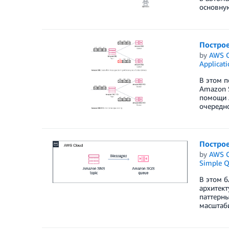
основную
Построе
by
AWS C
Applicat
В этом п
Amazon S
помощи A
очередн
Построе
by
AWS C
Simple Q
В этом 
архитект
паттерны
масштаби