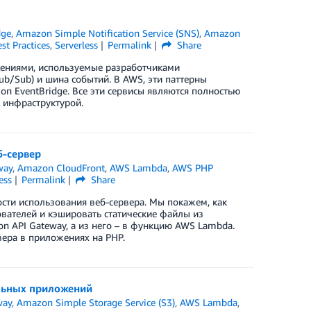
dge
,
Amazon Simple Notification Service (SNS)
,
Amazon
st Practices
,
Serverless
Permalink
Share
щениями, используемые разработчиками
ub/Sub) и шина событий. В AWS, эти паттерны
n EventBridge. Все эти сервисы являются полностью
 инфраструктурой.
б-сервер
way
,
Amazon CloudFront
,
AWS Lambda
,
AWS PHP
ess
Permalink
Share
ости использования веб-сервера. Мы покажем, как
ователей и кэшировать статические файлы из
n API Gateway, а из него – в функцию AWS Lambda.
вера в приложениях на PHP.
льных приложений
way
,
Amazon Simple Storage Service (S3)
,
AWS Lambda
,