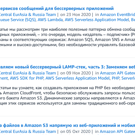
сервисов сообщений для бессерверных приложений
entral EurAsia & Russia Team
on
23 Ноя 2020
in
Amazon EventBri
ueue Service (SQS)
,
AWS Lambda
,
AWS Serverless Application Model
,
Be
татье мы рассмотрим три наиболее полезные паттерна обмена сооб
рных приложений, – это очереди, модель «издатель – подписчик» (P
аны в соответствующих сервисах: Amazon SQS, Amazon SNS и Amazo
мыми и высоко-доступными, без необходимости управлять базовой
вляем новый бессерверный LAMP-стек, часть 3: Заменяем ве
entral EurAsia & Russia Team
on
09 Ноя 2020
in
Amazon API Gate
ment
,
AWS SDK for PHP
,
AWS Serverless Application Model
,
PHP
,
Serverl
статьи вы узнаете, как создавать приложения на PHP без необходим
ь Amazon CloudFront, чтобы безопасно обслуживать запросы польз
го бакета Amazon S3. Динамические запросы направляются в Amazo
ия этих сервисов используется для замены традиционного веб-сер
а файлов в Amazon S3 напрямую из веб-приложений и моби
entral EurAsia & Russia Team
on
05 Окт 2020
in
Amazon API Gate