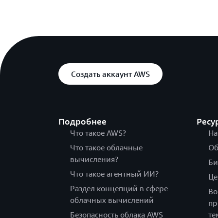
Создать аккаунт AWS
Подробнее
Ресу
Что такое AWS?
На
Что такое облачные
Об
вычисления?
Би
Что такое агентный ИИ?
Це
Раздел концепций в сфере
Во
облачных вычислений
пр
Безопасность облака AWS
те