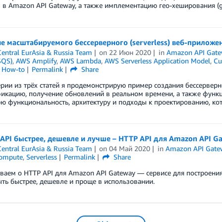
 в Amazon API Gateway, а также имплементацию гео-хеширования (g
е масштабируемого бессерверного (serverless) веб-приложе
entral EurAsia & Russia Team
on
22 Июн 2020
in
Amazon API Gate
SQS)
,
AWS Amplify
,
AWS Lambda
,
AWS Serverless Application Model
,
Cu
l How-to
Permalink
Share
ерии из трёх статей я продемонстрирую пример создания бессервер
икацию, получение обновлений в реальном времени, а также функц
ю функциональность, архитектуру и подходы к проектированию, ко
API быстрее, дешевле и лучше – HTTP API для Amazon API G
entral EurAsia & Russia Team
on
04 Май 2020
in
Amazon API Gate
ompute
,
Serverless
Permalink
Share
ваем о HTTP API для Amazon API Gateway — сервисе для построения
ть быстрее, дешевле и проще в использовании.