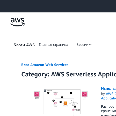
Skip to Main Content
Блоги AWS
Главная страница
Версии
Блог Amazon Web Services
Category: AWS Serverless Appli
Использ
by
AWS C
Applicat
Распрост
хранения
в автом