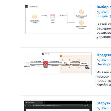
Выбор 
by
AWS C
Simple Q
В этой с
бессерве
реализов
управляе
Предста
by
AWS C
Develop
Из этой 
настроит
приватно
Комбинац
Загрузк
by
AWS C