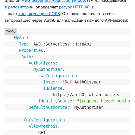
Шаблон
AWS Serverless Application Model
(SAM), находящийся
в
репозитории
, определяет
ресурс HTTP API
и
задаёт
конфигурацию CORS
. Он также включает в себя
авторизацию через Auth0 для валидации каждого API-вызова:
YAML
MyApi
:
Type
:
 AWS
:
:
Serverless
:
:
HttpApi

Properties
:
Auth
:
Authorizers
:
MyAuthorizer
:
JwtConfiguration
:
issuer
:
!Ref
 Auth0issuer

audience
:
-
 https
:
//auth0
-
jwt
-
authorizer

IdentitySource
:
"$request.header.Authori
DefaultAuthorizer
:
 MyAuthorizer

CorsConfiguration
:
AllowMethods
:
-
 GET
