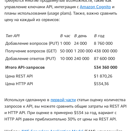
требуются многие продвинутые возможности, такие как
управление ключами API, интеграция с
Amazon Cognito
и
планы использования (usage plans). Также, важно сравнить
цену на каждый из сервисов:
Тип
API
В час
В день
В год
Добавление вопросов (PUT)
1 000
24 000
8 760 000
Получение вопросов (GET)
50 000
1 200 000
438 000 000
Добавление ответов (PUT)
10 000
240 000
87 600 000
Итого
API
-запросов
534
360
000
Цена REST API
$1 870,26
Цена HTTP API
$534,36
Используя сделанную в
первой части
статьи оценку количества
запросов к API, вы можете сравнить общие затраты на REST API
и HTTP API. При оценке в примерно $534 за год, вариант с
HTTP API равен приблизительно 30% от цены на REST API.