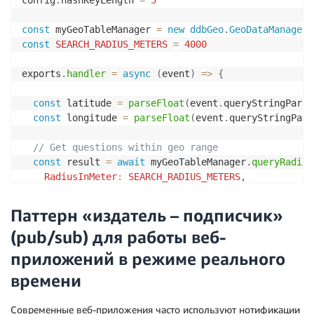
const
 myGeoTableManager 
=
new
ddbGeo
.
GeoDataManager
(
const
SEARCH_RADIUS_METERS
=
4000
exports
.
handler
=
async
(
event
)
=>
{
const
 latitude 
=
parseFloat
(
event
.
queryStringParam
const
 longitude 
=
parseFloat
(
event
.
queryStringPara
// Get questions within geo range
const
 result 
=
await
 myGeoTableManager
.
queryRadius
RadiusInMeter
:
SEARCH_RADIUS_METERS
,
CenterPoint
:
{
      latitude
,
Паттерн «издатель – подписчик»
      longitude

(pub/sub) для работы веб-
}
}
)
приложений в режиме реального
времени
return
{
statusCode
:
200
,
Современные веб-приложения часто используют нотификации
body
:
JSON
.
stringify
(
result
)