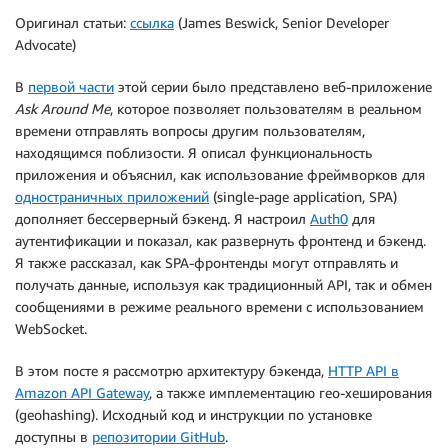
Оригинал статьи:
ссылка
(James Beswick, Senior Developer
Advocate)
В
первой части
этой серии было представлено веб-приложение
Ask
Around
Me
, которое позволяет пользователям в реальном
времени отправлять вопросы другим пользователям,
находящимся поблизости. Я описал функциональность
приложения и объяснил, как использование фреймворков для
одностраничных приложений
(single-page application, SPA)
дополняет бессерверный бэкенд. Я настроил
Auth0
для
аутентификации и показал, как развернуть фронтенд и бэкенд.
Я также рассказал, как SPA-фронтенды могут отправлять и
получать данные, используя как традиционный API, так и обмен
сообщениями в режиме реального времени с использованием
WebSocket.
В этом посте я рассмотрю архитектуру бэкенда,
HTTP API в
Amazon API Gateway
, а также имплементацию гео-хеширования
(geohashing). Исходный код и инструкции по установке
доступны в
репозитории GitHub
.