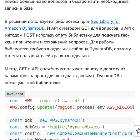
поиска большинство вопросов и быстро найти необходимые
записи в базе.
В решении используется библиотека npm
Geo Library for
Amazon DynamoDB
. И API с методом GET для вопросов, и API с
методом POST используют эту библиотеку для подсчёта гео-
хеша при чтении и сохранении вопросов. Для работы
библиотеки требуется отдельная таблица DynamoDB, поэтому
ответы пользователей хранятся отдельно.
Метод GET в API
questions
использует широту и долготу из
параметров запроса для доступа к данным в DynamoDB с
помощью этой библиотеки:
JavaScript
const
AWS
=
require
(
'aws-sdk'
)
AWS
.
config
.
update
(
{
region
:
 process
.
env
.
AWS_REGION
}
)
const
 ddb 
=
new
AWS
.
DynamoDB
(
)
const
 ddbGeo 
=
require
(
'dynamodb-geo'
)
const
 config 
=
new
ddbGeo
.
GeoDataManagerConfiguratio
config
.
hashKeyLength 
=
5