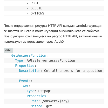
-
 POST

-
 DELETE

-
 OPTIONS

AllowHeaders
:
-
"*"
После определения ресурса HTTP API каждая Lambda-функция
AllowOrigins
:
ссылается на него в конфигурации вызывающего её события.
-
"*"
Все функции, ссылающиеся на ресурс HTTP API, автоматически
используют авторизацию через Auth0.
YAML
GetAnswersFunction
:
Type
:
 AWS
:
:
Serverless
:
:
Function

Properties
:
Description
:
 Get all answers for a question

...
Events
:
Get
:
Type
:
 HttpApi

Properties
:
Path
:
 /answers/
{
Key
}
Method
:
 get
