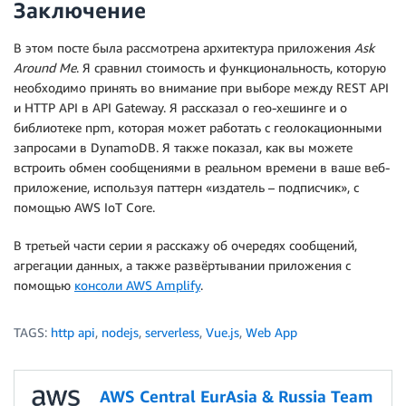
Заключение
В этом посте была рассмотрена архитектура приложения
Ask
Around
Me
. Я сравнил стоимость и функциональность, которую
необходимо принять во внимание при выборе между REST API
и HTTP API в API Gateway. Я рассказал о гео-хешинге и о
библиотеке npm, которая может работать с геолокационными
запросами в DynamoDB. Я также показал, как вы можете
встроить обмен сообщениями в реальном времени в ваше веб-
приложение, используя паттерн «издатель – подписчик», с
помощью AWS IoT Core.
В третьей части серии я расскажу об очередях сообщений,
агрегации данных, а также развёртывании приложения с
помощью
консоли AWS Amplify
.
TAGS:
http api
,
nodejs
,
serverless
,
Vue.js
,
Web App
AWS Central EurAsia & Russia Team