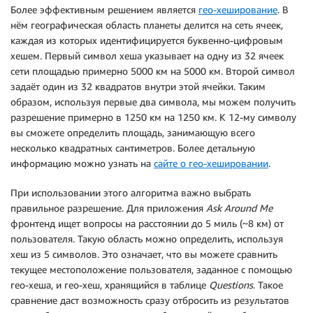
Более эффективным решением является
гео-хеширование
. В
нём географическая область планеты делится на сеть ячеек,
каждая из которых идентифицируется буквенно-цифровым
хешем. Первый символ хеша указывает на одну из 32 ячеек
сети площадью примерно 5000 км на 5000 км. Второй символ
задаёт один из 32 квадратов внутри этой ячейки. Таким
образом, используя первые два символа, мы можем получить
разрешение примерно в 1250 км на 1250 км. К 12-му символу
вы сможете определить площадь, занимающую всего
несколько квадратных сантиметров. Более детальную
информацию можно узнать на
сайте о гео-хешировании
.
При использовании этого алгоритма важно выбрать
правильное разрешение. Для приложения
Ask
Around
Me
фронтенд ищет вопросы на расстоянии до 5 миль (~8 км) от
пользователя. Такую область можно определить, используя
хеш из 5 символов. Это означает, что вы можете сравнить
текущее местоположение пользователя, заданное с помощью
гео-хеша, и гео-хеш, хранящийся в таблице
Questions
. Такое
сравнение даст возможность сразу отбросить из результатов