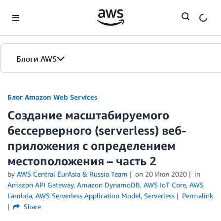
Skip to Main Content
Блоги AWS
Главная страница
Блог Amazon Web Services
Создание масштабируемого
Версии
бессерверного (serverless) веб-
приложения с определением
местоположения – часть 2
by
AWS Central EurAsia & Russia Team
on
20 Июл 2020
in
Amazon API Gateway
,
Amazon DynamoDB
,
AWS IoT Core
,
AWS
Lambda
,
AWS Serverless Application Model
,
Serverless
Permalink
Share