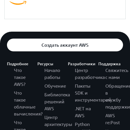
Создать аккаунт AWS
Подробнее
Ресурсы
Разработчики
Поддержка
Что
Начало
Центр
Свяжитесь
такое
работы
разработчика
с нами
AWS?
Обучение
Пакеты
Обращени
Что
SDK и
в
Библиотека
такое
инструментарий
службу
решений
облачные
поддержки
AWS
.NET на
вычисления?
AWS
AWS
Центр
Что
re:Post
архитектуры
Python
такое