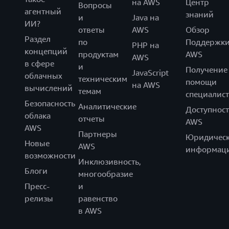
на AWS
Центр
Вопросы
агентный
знаний
и
Java на
ИИ?
ответы
AWS
Обзор
Раздел
по
Поддержк
PHP на
концепций
продуктам
AWS
AWS
в сфере
и
Получение
JavaScript
облачных
техническим
помощи
на AWS
вычислений
темам
специалист
Безопасность
Аналитические
Доступност
облака
отчеты
AWS
AWS
Партнеры
Юридическ
Новые
AWS
информац
возможности
Инклюзивность,
Блоги
многообразие
Пресс-
и
релизы
равенство
в AWS