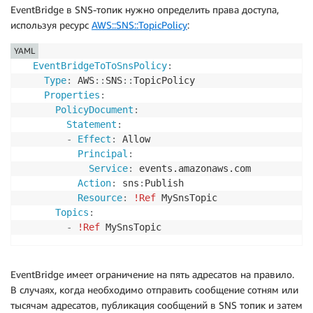
EventBridge в SNS-топик нужно определить права доступа,
используя ресурс
AWS::SNS::TopicPolicy
:
YAML
EventBridgeToToSnsPolicy
:
Type
:
 AWS
:
:
SNS
:
:
TopicPolicy

Properties
:
PolicyDocument
:
Statement
:
-
Effect
:
 Allow

Principal
:
Service
:
 events.amazonaws.com

Action
:
 sns
:
Publish

Resource
:
!Ref
 MySnsTopic

Topics
:
-
!Ref
 MySnsTopic      
EventBridge имеет ограничение на пять адресатов на правило.
В случаях, когда необходимо отправить сообщение сотням или
тысячам адресатов, публикация сообщений в SNS топик и затем