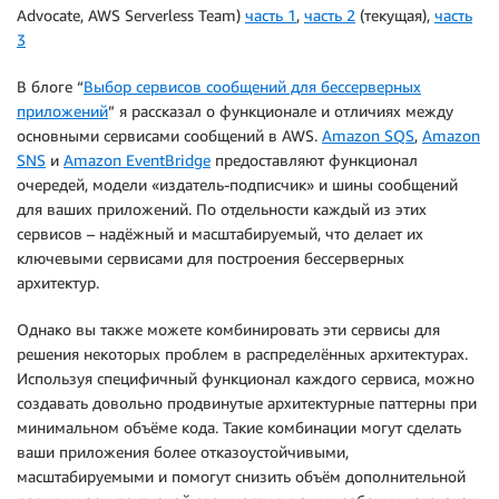
Advocate, AWS Serverless Team)
часть 1
,
часть 2
(текущая),
часть
3
В блоге “
Выбор сервисов сообщений для бессерверных
приложений
” я рассказал о функционале и отличиях между
основными сервисами сообщений в AWS.
Amazon SQS
,
Amazon
SNS
и
Amazon EventBridge
предоставляют функционал
очередей, модели «издатель-подписчик» и шины сообщений
для ваших приложений. По отдельности каждый из этих
сервисов – надёжный и масштабируемый, что делает их
ключевыми сервисами для построения бессерверных
архитектур.
Однако вы также можете комбинировать эти сервисы для
решения некоторых проблем в распределённых архитектурах.
Используя специфичный функционал каждого сервиса, можно
создавать довольно продвинутые архитектурные паттерны при
минимальном объёме кода. Такие комбинации могут сделать
ваши приложения более отказоустойчивыми,
масштабируемыми и помогут снизить объём дополнительной