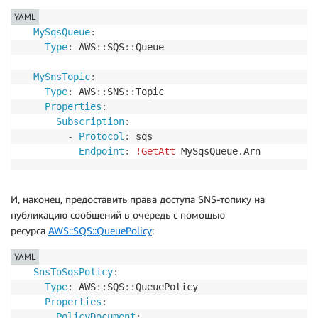
YAML
MySqsQueue
:
Type
:
 AWS
:
:
SQS
:
:
Queue

MySnsTopic
:
Type
:
 AWS
:
:
SNS
:
:
Topic

Properties
:
Subscription
:
-
Protocol
:
 sqs

Endpoint
:
!GetAtt
 MySqsQueue.Arn
И, наконец, предоставить права доступа SNS-топику на
публикацию сообщений в очередь с помощью
ресурса
AWS::SQS::QueuePolicy
:
YAML
SnsToSqsPolicy
:
Type
:
 AWS
:
:
SQS
:
:
QueuePolicy

Properties
:
PolicyDocument
: