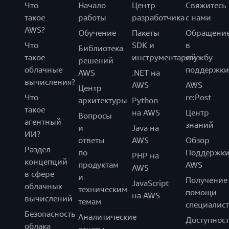
Что
Начало
Центр
Свяжитесь
такое
работы
разработчика
с нами
AWS?
Обучение
Пакеты
Обращени
Что
SDK и
в
Библиотека
такое
инструментарий
службу
решений
облачные
поддержки
AWS
.NET на
вычисления?
AWS
AWS
Центр
Что
re:Post
архитектуры
Python
такое
на AWS
Центр
Вопросы
агентный
знаний
и
Java на
ИИ?
ответы
AWS
Обзор
Раздел
по
Поддержк
PHP на
концепций
продуктам
AWS
AWS
в сфере
и
Получение
JavaScript
облачных
техническим
помощи
на AWS
вычислений
темам
специалист
Безопасность
Аналитические
Доступност
облака
отчеты