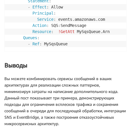
Statement
:
-
Effect
:
 Allow

Principal
:
Service
:
 events.amazonaws.com

Action
:
 SQS
:
SendMessage

Resource
:
!GetAtt
 MySqsQueue.Arn

Queues
:
-
Ref
:
 MySqsQueue
Выводы
Вы можете комбинировать сервисы сообщений в ваших
архитектурах для реализации сложных паттернов,
минимизируя затраты на написание дополнительного кода.
Данный пост показывает три примера, демонстрирующих
подходы для ограничения всплесков трафика и сохранения
сообщений в очереди для последующей обработки, интеграции
SNS и EventBridge, а также построения отказоустойчивых
микросервисных архитектур.