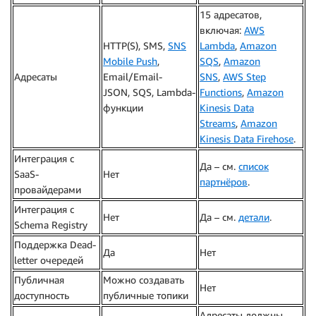
15 адресатов,
включая:
AWS
HTTP(S), SMS,
SNS
Lambda
,
Amazon
Mobile Push
,
SQS
,
Amazon
Адресаты
Email/Email-
SNS
,
AWS Step
JSON, SQS, Lambda-
Functions
,
Amazon
функции
Kinesis Data
Streams
,
Amazon
Kinesis Data Firehose
.
Интеграция с
Да – см.
список
SaaS-
Нет
партнёров
.
провайдерами
Интеграция c
Нет
Да – см.
детали
.
Schema Registry
Поддержка Dead-
Да
Нет
letter очередей
Публичная
Можно создавать
Нет
доступность
публичные топики
Адресаты должны