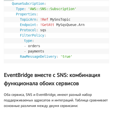
QueueSubcription
:
Type
:
'AWS::SNS::Subscription'
Properties
:
TopicArn
:
!Ref
 MySnsTopic

Endpoint
:
!GetAtt
 MySqsQueue.Arn

Protocol
:
 sqs

FilterPolicy
:
type
:
-
 orders

-
 payments 

RawMessageDelivery
:
'true'
EventBridge вместе с SNS: комбинация
функционала обоих сервисов
Оба сервиса, SNS и EventBridge, имеют разный набор
поддерживаемых адресатов и интеграций. Таблица сравнивает
основные различия между двумя сервисами: