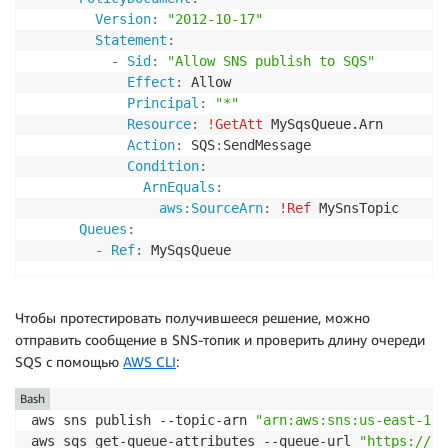
Version
:
"2012-10-17"
Statement
:
-
Sid
:
"Allow SNS publish to SQS"
Effect
:
 Allow

Principal
:
"*"
Resource
:
!GetAtt
 MySqsQueue.Arn

Action
:
 SQS
:
SendMessage

Condition
:
ArnEquals
:
aws:SourceArn
:
!Ref
 MySnsTopic

Queues
:
-
Ref
:
 MySqsQueue
Чтобы протестировать получившееся решение, можно
отправить сообщение в SNS-топик и проверить длину очереди
SQS с помощью
AWS CLI
:
Bash
aws sns publish --topic-arn 
"arn:aws:sns:us-east-1:1
aws sqs get-queue-attributes --queue-url 
"https://sq