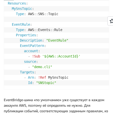
Resources
:
MySnsTopic
:
Type
:
 AWS
:
:
SNS
:
:
Topic

EventRule
:
Type
:
 AWS
:
:
Events
:
:
Rule

Properties
:
Description
:
"EventRule"
EventPattern
:
account
:
-
!Sub
'${AWS::AccountId}'
source
:
-
"demo.cli"
Targets
:
-
Arn
:
!Ref
 MySnsTopic

Id
:
"SNStopic"
EventBridge-шина «по умолчанию» уже существует в каждом
аккаунте AWS, поэтому её определять не нужно. Для
публикации событий, соответствующих заданным правилам, из