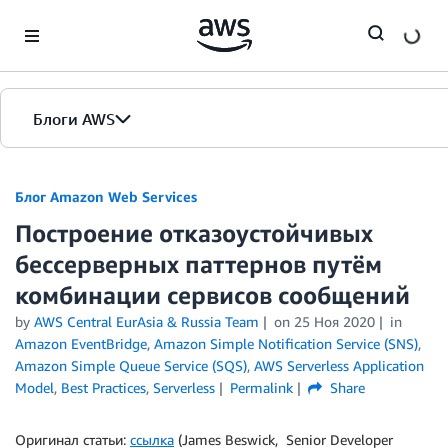
Skip to Main Content
Блоги AWS
Главная страница
Блог Amazon Web Services
Построение отказоустойчивых
Версии
бессерверных паттернов путём
комбинации сервисов сообщений
by
AWS Central EurAsia & Russia Team
on
25 Ноя 2020
in
Amazon EventBridge
,
Amazon Simple Notification Service (SNS)
,
Amazon Simple Queue Service (SQS)
,
AWS Serverless Application
Model
,
Best Practices
,
Serverless
Permalink
Share
Оригинал статьи:
ссылка
(James Beswick, Senior Developer