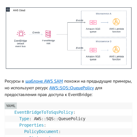
Ресурсы в
шаблоне AWS SAM
похожи на предыдущие примеры,
но используют ресурс
AWS::SQS::QueuePolicy
для
предоставления прав доступа к EventBridge:
YAML
EventBridgeToToSqsPolicy
:
Type
:
 AWS
:
:
SQS
:
:
QueuePolicy

Properties
:
PolicyDocument
: