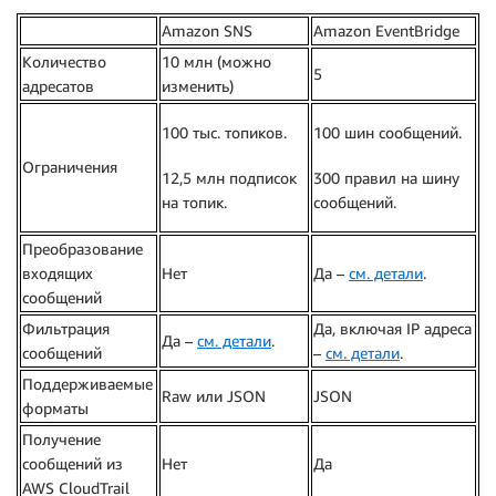
Amazon SNS
Amazon EventBridge
Количество
10 млн (можно
5
адресатов
изменить)
100 тыс. топиков.
100 шин сообщений.
Ограничения
12,5 млн подписок
300 правил на шину
на топик.
сообщений.
Преобразование
входящих
Нет
Да –
см. детали
.
сообщений
Фильтрация
Да, включая IP адреса
Да –
см. детали
.
сообщений
–
см. детали
.
Поддерживаемые
Raw или JSON
JSON
форматы
Получение
сообщений из
Нет
Да
AWS CloudTrail