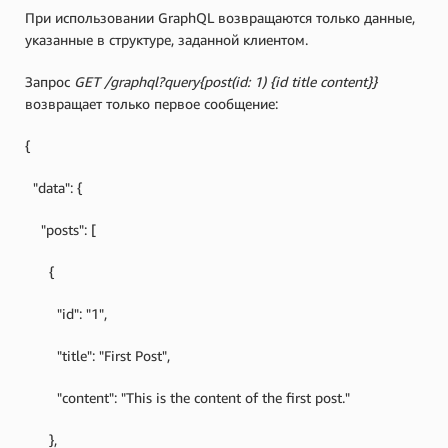
При использовании GraphQL возвращаются только данные,
указанные в структуре, заданной клиентом.
Запрос
GET /graphql?query{post(id: 1) {id title content}}
возвращает только первое сообщение:
{
"data": {
"posts": [
{
"id": "1",
"title": "First Post",
"content": "This is the content of the first post."
},