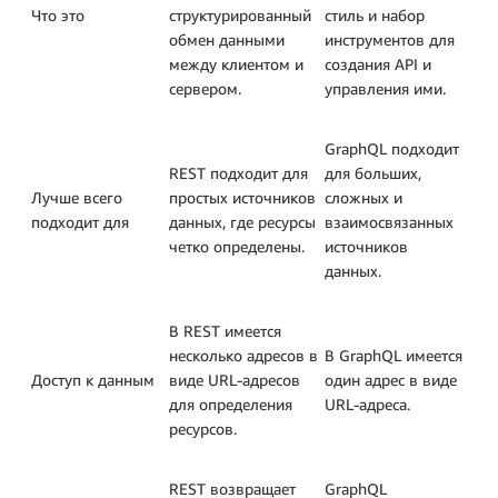
Что это
структурированный
стиль и набор
обмен данными
инструментов для
между клиентом и
создания API и
сервером.
управления ими.
GraphQL подходит
REST подходит для
для больших,
Лучше всего
простых источников
сложных и
подходит для
данных, где ресурсы
взаимосвязанных
четко определены.
источников
данных.
В REST имеется
несколько адресов в
В GraphQL имеется
Доступ к данным
виде URL-адресов
один адрес в виде
для определения
URL-адреса.
ресурсов.
REST возвращает
GraphQL