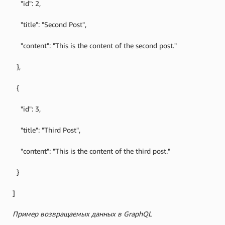
"id": 2,
"title": "Second Post",
"content": "This is the content of the second post."
},
{
"id": 3,
"title": "Third Post",
"content": "This is the content of the third post."
}
]
Пример возвращаемых данных в GraphQL