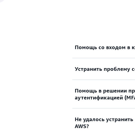
Помощь со входом в 
Устранить проблему с
Нужна помощь со входом
Перейти к документации
Помощь в решении пр
Пытались войти, но прои
аутентификацией (MF
у вас нет учетных данных
привилегированного пол
Не удалось устранить
Утерянное или непригодн
Смотреть решения
AWS?
многофакторной аутенти