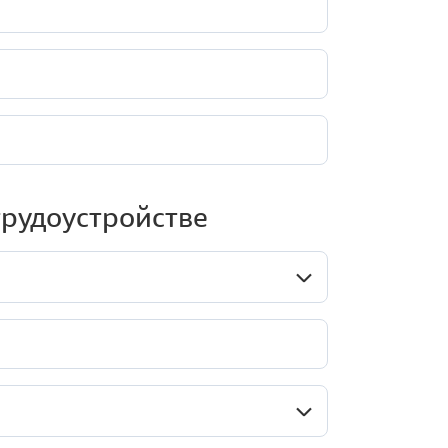
рудоустройстве
Должность*
Тип компании*