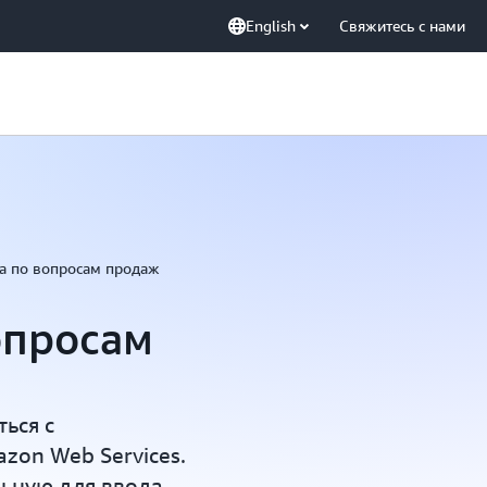
English
Свяжитесь с нами
а по вопросам продаж
опросам
ться с
zon Web Services.
льную для ввода