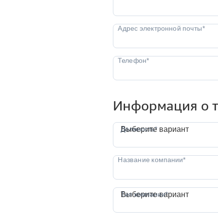
Информация о т
Должность*
Выберите вариант
Тип компании*
Выберите вариант