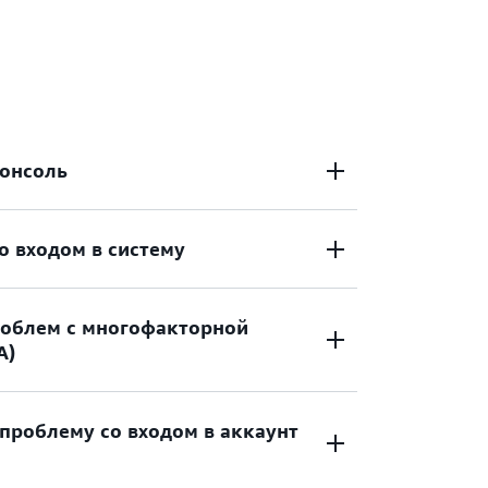
консоль
о входом в систему
 в Консоль управления AWS?
облем с многофакторной
зошла ошибка с данными для входа? Или
A)
 для доступа к аккаунту
ьзователя AWS?
 проблему со входом в аккаунт
ое для использования устройство
фикации (MFA)