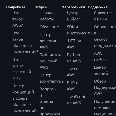
Подробнее
Ресурсы
Разработчики
Поддержка
Что
Начало
Центр
Свяжитесь
такое
работы
Builder
с нами
AWS?
Обучение
SDK и
Обращени
Что
инструменты
в
Центр
такое
службу
доверия
.NET на
облачные
поддержки
AWS
AWS
вычисления?
AWS
Библиотека
Python
Что
re:Post
решений
на AWS
такое
AWS
Центр
Java на
агентный
знаний
Центр
AWS
ИИ?
архитектуры
Обзор
PHP на
Центр
Поддержк
Вопросы
AWS
концепций
AWS
и
JavaScript
в сфере
ответы
Получение
на AWS
облачных
по
помощи
вычислений
продуктам
специалист