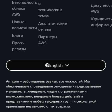
Безопасность
и
Доступност
облака
техническим
AWS
AWS
темам
Юридическ
Новые
Аналитические
информац
возможности
отчеты
Блоги
Партнеры
Пресс-
AWS
релизы
English
Amazon – работодатель равных возможностей. Мы
обеспечиваем справедливое отношение к представителям
меньшинств, женщинам, лицам с ограниченными
возможностями, ветеранам боевых действий и
представителям любых гендерных групп и сексуальной
ориентации независимо от их возраста.